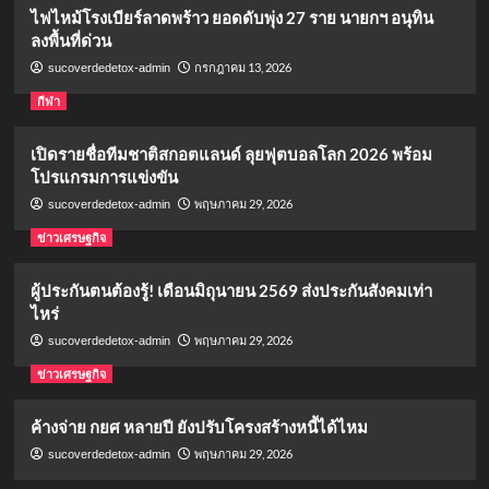
ไฟไหม้โรงเบียร์ลาดพร้าว ยอดดับพุ่ง 27 ราย นายกฯ อนุทิน
ลงพื้นที่ด่วน
กรกฎาคม 13, 2026
sucoverdedetox-admin
กีฬา
เปิดรายชื่อทีมชาติสกอตแลนด์ ลุยฟุตบอลโลก 2026 พร้อม
โปรแกรมการแข่งขัน
พฤษภาคม 29, 2026
sucoverdedetox-admin
ข่าวเศรษฐกิจ
ผู้ประกันตนต้องรู้! เดือนมิถุนายน 2569 ส่งประกันสังคมเท่า
ไหร่
พฤษภาคม 29, 2026
sucoverdedetox-admin
ข่าวเศรษฐกิจ
ค้างจ่าย กยศ หลายปี ยังปรับโครงสร้างหนี้ได้ไหม
พฤษภาคม 29, 2026
sucoverdedetox-admin