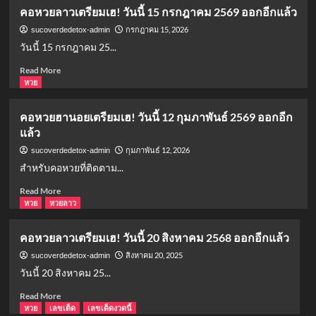
คอหวยลาวเตรียมเฮ! วันนี้ 15 กรกฎาคม 2569 ออกอีกแล้ว
กรกฎาคม 15, 2026
sucoverdedetox-admin
วันนี้ 15 กรกฎาคม 25...
Read
Read More
more
หวย
about
คอ
คอหวยฮานอยเตรียมเฮ! วันนี้ 12 กุมภาพันธ์ 2569 ออกอีก
หวย
แล้ว
ลาว
เตรียม
กุมภาพันธ์ 12, 2026
sucoverdedetox-admin
เฮ!
สำหรับคอหวยที่ติดตาม...
วัน
นี้
Read
Read More
15
more
หวย
หวยลาว
กรกฎาคม
about
2569
คอ
คอหวยลาวเตรียมเฮ! วันนี้ 20 สิงหาคม 2568 ออกอีกแล้ว
ออก
หวย
อีก
ฮานอย
สิงหาคม 20, 2025
sucoverdedetox-admin
แล้ว
เตรียม
วันนี้ 20 สิงหาคม 25...
เฮ!
Read
Read More
วัน
more
หวย
เลขเด็ด
เลขเด็ดงวดนี้
นี้