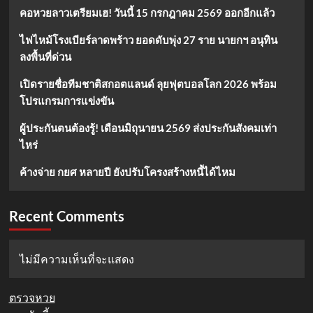
คอหวยลาวเตรียมเฮ! วันนี้ 15 กรกฎาคม 2569 ออกอีกแล้ว
ไฟไหม้โรงเบียร์ลาดพร้าว ยอดดับพุ่ง 27 ราย นายกฯ อนุทิน
ลงพื้นที่ด่วน
เปิดรายชื่อทีมชาติสกอตแลนด์ ลุยฟุตบอลโลก 2026 พร้อม
โปรแกรมการแข่งขัน
ผู้ประกันตนต้องรู้! เดือนมิถุนายน 2569 ส่งประกันสังคมเท่า
ไหร่
ค้างจ่าย กยศ หลายปี ยังปรับโครงสร้างหนี้ได้ไหม
Recent Comments
ไม่มีความเห็นที่จะแสดง
ตรวจหวย