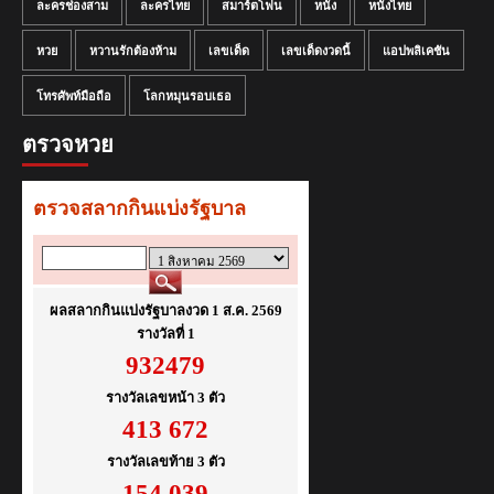
ละครช่องสาม
ละครไทย
สมาร์ตโฟน
หนัง
หนังไทย
หวย
หวานรักต้องห้าม
เลขเด็ด
เลขเด็ดงวดนี้
แอปพลิเคชัน
โทรศัพท์มือถือ
โลกหมุนรอบเธอ
ตรวจหวย