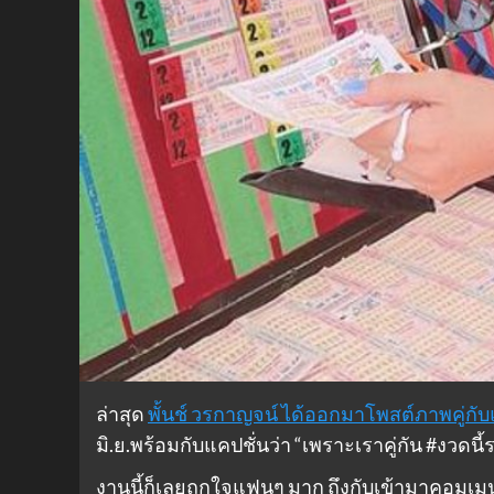
ล่าสุด
พั้นช์ วรกาญจน์ ได้ออกมาโพสต์ภาพคู่กั
มิ.ย.พร้อมกับแคปชั่นว่า “เพราะเราคู่กัน #งวดนี
งานนี้ก็เลยถูกใจแฟนๆ มาก ถึงกับเข้ามาคอมเมนต