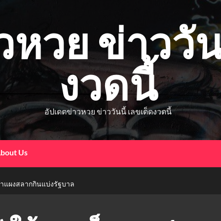
วหวย ข่าววันน
งวดนี้
อัปเดตข่าวหวย ข่าววันนี้ เลขเด็ดงวดนี้
bout Us
หน้าแผงสลากกินแบ่งรัฐบาล