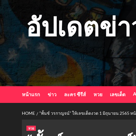
Skip
to
อัปเดตข่า
content
A
หน้าแรก
ข่าว
ละคร ซีรีส์
หวย
เลขเด็ด
HOME
“พั้นช์ วรกาญจน์” ให้เลขเด็ดงวด 1 มิถุนายน 2565 
หวย