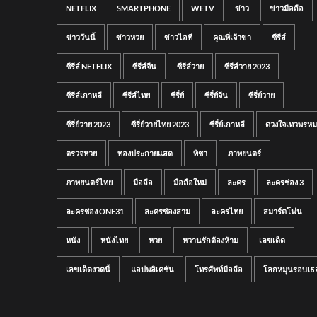
NETFLIX
SMARTPHONE
WETV
ข่าว
ข่าวมือถือ
ข่าววันนี้
ข่าวหวย
ข่าวไอที
คุณพี่เจ้าขา
ซีรีส์
ซีรีส์ NETFLIX
ซีรีส์จีน
ซีรีส์วาย
ซีรีส์วาย 2023
ซีรีส์เกาหลี
ซีรีส์ไทย
ซีรี่ย์
ซีรี่ย์จีน
ซีรี่ย์วาย
ซีรี่ย์วาย 2023
ซีรี่ย์วายไทย 2023
ซีรี่ย์เกาหลี
ดวงใจเทวพรหม
ตรวจหวย
ทองประกายแสด
ทิชา
ภาพยนตร์
ภาพยนตร์ไทย
มือถือ
มือถือใหม่
ละคร
ละครช่อง 3
ละครช่อง ONE31
ละครช่องสาม
ละครไทย
สมาร์ตโฟน
หนัง
หนังไทย
หวย
หวานรักต้องห้าม
เลขเด็ด
เลขเด็ดงวดนี้
แอปพลิเคชัน
โทรศัพท์มือถือ
โลกหมุนรอบเธ