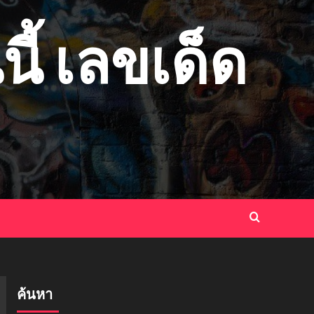
ี้ เลขเด็ด
ค้นหา