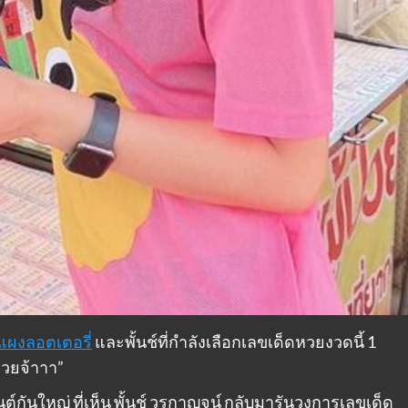
บแผงลอตเตอรี่
และพั้นช์ที่กำลังเลือกเลขเด็ดหวยงวดนี้ 1
้รวยจ้าาา”
์กันใหญ่ ที่เห็น พั้นช์ วรกาญจน์ กลับมารันวงการเลขเด็ด