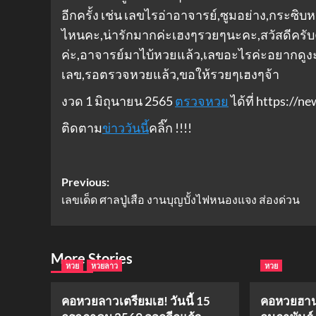
อีกครั้ง เช่น เลขไรอ่าอาจารย์,ซูมอย่าง,กระซิบห
ไหนคะ,น่ารักมากค่ะเฮงๆรวยๆนะคะ,สวัสดีครับคุณ
ค่ะ,อาจารย์มาไบ้หวยแล้ว,เลขอะไรค่ะอยากดูงะ,
เลข,รอตรวจหวยแล้ว,ขอให้รวยๆเฮงๆ​จ้า​
งวด 1 มิถุนายน 2565
ตรวจหวย
ได้ที่ https://
ติดตาม
ข่าววันนี้
คลิ๊ก !!!!
Post
Previous:
เลขเด็ด ศาลปู่เสือ งานบุญบั้งไฟหนองแจง ส่องด่วน
navigation
More Stories
หวย
หวยลาว
หวย
คอหวยลาวเตรียมเฮ! วันนี้ 15
คอหวยฮานอ