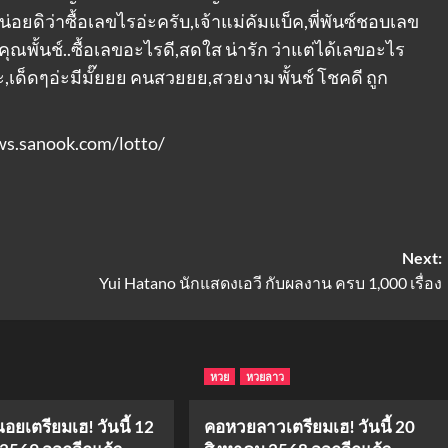
น่อยดิว่าซื้อเลขไรอ่ะครับ,เจ้าแม่คัมแบ็ค,พี่พันซ์ชอบเลข
พั้นช์..ซื้อเลขอะไรดี,สดใส น่ารัก ว่าแต่ได้เลขอะไร
เด็ดๆอ่ะมีมั๊ยยย คนสวยยย,สวยงาม พั้นช์ โชคดี ถูก
news.sanook.com/lotto/
Next:
Yui Hatano นักแสดงเอวี กับผลงาน ครบ 1,000 เรื่อง
หวย
หวยลาว
ยเตรียมเฮ! วันนี้ 12
คอหวยลาวเตรียมเฮ! วันนี้ 20