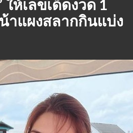
” ให้เลขเด็ดงวด 1
หน้าแผงสลากกินแบ่ง