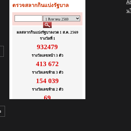
Ab
นโ
อ