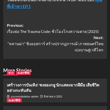
พี่เจ้าขา EP.1
Post
Previous:
เรื่องย่อ The Trauma Code: ชั่วโมงโกงความตาย (2025)
navigation
Next:
“หลานม่า” ชิงออสการ์ สร้างปรากฏการณ์! ภาพยนตร์ไทย
เบ่งบานสู่เวทีโลก
More Stories
ข่าว
ละคร ซีรีส์
เศร้าวงการบันเทิง! ซงยองกยู นักแสดงมากฝีมือ เสียชีวิต
อย่างกะทันหัน
สิงหาคม 4, 2025
sucoverdedetox-admin
ละคร ซีรีส์