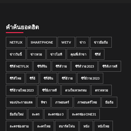
คำค้นยอดฮิต
NETFLIX
SMARTPHONE
WETV
ข่าว
ข่าวมือถือ
ข่าววันนี้
ข่าวหวย
ข่าวไอที
คุณพี่เจ้าขา
ซีรีส์
ซีรีส์ NETFLIX
ซีรีส์จีน
ซีรีส์วาย
ซีรีส์วาย 2023
ซีรีส์เกาหลี
ซีรีส์ไทย
ซีรี่ย์
ซีรี่ย์จีน
ซีรี่ย์วาย
ซีรี่ย์วาย 2023
ซีรี่ย์วายไทย 2023
ซีรี่ย์เกาหลี
ดวงใจเทวพรหม
ตรวจหวย
ทองประกายแสด
ทิชา
ภาพยนตร์
ภาพยนตร์ไทย
มือถือ
มือถือใหม่
ละคร
ละครช่อง 3
ละครช่อง ONE31
ละครช่องสาม
ละครไทย
สมาร์ตโฟน
หนัง
หนังไทย