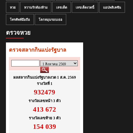
หวย
หวานรักต้องห้าม
เลขเด็ด
เลขเด็ดงวดนี้
แอปพลิเคชัน
โทรศัพท์มือถือ
โลกหมุนรอบเธอ
ตรวจหวย