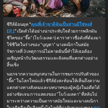
ซีรีส์ย้อนยุค
“
คุณพี่เจ้าขาดิฉันเป็นห่านมิใช่หงส์
EP.1
“
เปิดตัวได้อย่างน่าประทับใจด้วยการพลิกผัน
ชีวิตของ “จี๊ด” (โบว์ เมลดา) ดาราสาวชื่อดังที่ต้องมา
ใช้ชีวิตในร่างของ “บุญตา” นางคณิกาในสมัย
รัชกาลที่ 3 เหตุการณ์ไม่คาดฝันนี้ทำให้เธอต้อง
เผชิญหน้ากับวัฒนธรรมและสังคมที่แตกต่างอย่าง
สิ้นเชิง
นอกจากความสนุกสนานในการชมการปรับตัวของ
“จี๊ด” ในโลกใหม่แล้ว ซีรีส์ยังสะท้อนให้เห็นถึงความ
แตกต่างทางสังคมและบทบาทของผู้หญิงในอดีตได้
อย่างชัดเจน การแสดงของ “โบว์ เมลดา” ที่สลับไป
มาระหว่างความเป็นดาราสมัยใหม่และนางคณิกา
ในอดีตถือเป็นอีกหนึ่งไฮไลท์ที่น่าจับตามองของ
คุณ