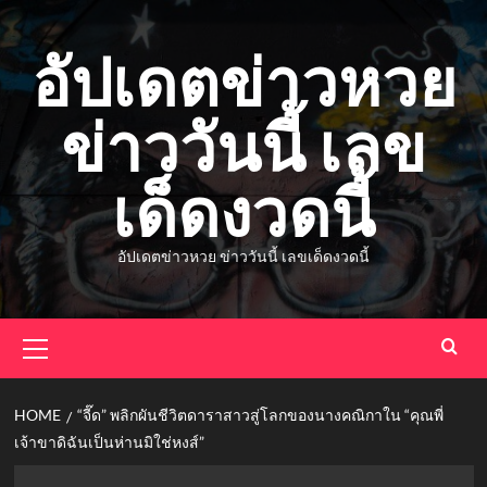
Skip
to
อัปเดตข่าวหวย
content
ข่าววันนี้ เลข
เด็ดงวดนี้
อัปเดตข่าวหวย ข่าววันนี้ เลขเด็ดงวดนี้
Primary
Menu
HOME
“จี๊ด” พลิกผันชีวิตดาราสาวสู่โลกของนางคณิกาใน “คุณพี่
เจ้าขาดิฉันเป็นห่านมิใช่หงส์”