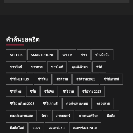
คำค้นยอดฮิต
NETFLIX
SMARTPHONE
WETV
ข่าว
ข่าวมือถือ
ข่าววันนี้
ข่าวหวย
ข่าวไอที
คุณพี่เจ้าขา
ซีรีส์
ซีรีส์ NETFLIX
ซีรีส์จีน
ซีรีส์วาย
ซีรีส์วาย 2023
ซีรีส์เกาหลี
ซีรีส์ไทย
ซีรี่ย์
ซีรี่ย์จีน
ซีรี่ย์วาย
ซีรี่ย์วาย 2023
ซีรี่ย์วายไทย 2023
ซีรี่ย์เกาหลี
ดวงใจเทวพรหม
ตรวจหวย
ทองประกายแสด
ทิชา
ภาพยนตร์
ภาพยนตร์ไทย
มือถือ
มือถือใหม่
ละคร
ละครช่อง 3
ละครช่อง ONE31