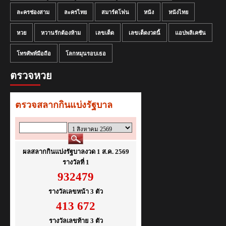
ละครช่องสาม
ละครไทย
สมาร์ตโฟน
หนัง
หนังไทย
หวย
หวานรักต้องห้าม
เลขเด็ด
เลขเด็ดงวดนี้
แอปพลิเคชัน
โทรศัพท์มือถือ
โลกหมุนรอบเธอ
ตรวจหวย