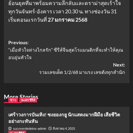
ย้อนยุคที่มาพร้อมความลึกลับและดราม่าสุดเร้าใจ
ทุกวันจันทร์-อังคาร เวลา 20.30 น. ทางช่องวัน 31
เริ่มตอนแรกวันที่
27 มกราคม 2568
Post
Previous:
“เมื่อหัวใจห่างไกลรัก” ซีรีส์จีนสุดโรแมนติกที่จะทำให้คุณ
navigation
อบอุ่นหัวใจ
Next:
รวมเลขเด็ด 1/2/68 มาแรง เลขดังทุกสำนัก
More Stories
ข่าว
ละคร ซีรีส์
เศร้าวงการบันเทิง! ซงยองกยู นักแสดงมากฝีมือ เสียชีวิต
อย่างกะทันหัน
สิงหาคม 4, 2025
sucoverdedetox-admin