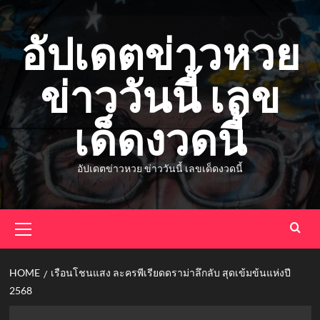
Skip
to
อัปเดตข่าวหวย
content
ข่าววันนี้ เลข
เด็ดงวดนี้
อัปเดตข่าวหวย ข่าววันนี้ เลขเด็ดงวดนี้
Primary
Menu
HOME
เรือนโชนแสง ละครพีเรียดดราม่าลึกลับ สุดเข้มข้นแห่งปี
2568