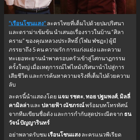
“เรือนโชนแสง”
ละครไทยที่เต็มไปด้วยปมปริศนา
และดราม่าเข้มข้น นำเสนอเรื่องราวในบ้าน “ศิลา
คราม” ของคุณหลวงประสิทธิ์ (โฬม ฬชฏะ) ผู้มี
ภรรยาถึง 5 คน ความรัก การแก่งแย่ง และความ
ทะเยอทะยานนำพาครอบครัวเข้าสู่โศกนาฏกรรม
ครั้งใหญ่ เมื่อเหตุการณ์ไฟไหม้ปริศนานำไปสู่การ
เสียชีวิต และการค้นหาความจริงที่เต็มไปด้วยความ
ลับ
ละครนี้นำแสดงโดย
แจม รชตะ
,
ทอย ปฐมพงศ์
,
มิลลี่
คามิลล่า
และ
ปลายฟ้า ณัชภรณ์
พร้อมบทโทรทัศน์
จากทีมเขียนชื่อดัง และการกำกับสุดประณีตจาก
ธน
วัจน์ ปัญญารินทร์
อย่าพลาดรับชม
เรือนโชนแสง
ละครแนวพีเรียด