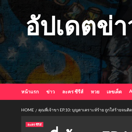
Skip
to
อัปเดตข่า
content
A
หน้าแรก
ข่าว
ละคร ซีรีส์
หวย
เลขเด็ด
HOME
คุณพี่เจ้าขา EP.10: บุญตาเคราะห์ร้าย ถูกใส่ร้ายจนติด
ละคร ซีรีส์