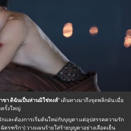
้าขา ดิฉันเป็นห่านมิใช่หงส์
” เดินทางมาถึงจุดพลิกผัน เมื่อ
ครั้งใหญ่
รักและต้องการเริ่มต้นใหม่กับบุญตา แต่อุปสรรคความรัก
คร์ ฉัตรฑริกา) วางแผนร้ายใส่ร้ายบุญตาอย่างเลือดเย็น