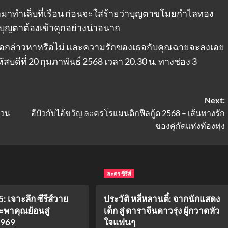
ญตามาทำเล็บที่เรือน ก่อนจะใส่ร้ายว่าบุญตาขโมยกำไลทอง
บุญตาต้องเข้าคุกอย่างน่าอนาถ
กข้อกล่าวหาหรือไม่ และความรักของเธอกับคุณฉายจะลงเอย
ัสบดีที่ 20 กุมภาพันธ์ 2568 เวลา 20.30 น. ทางช่อง 3
Next:
่วน
อีบัวกับไอ้ขวัญ ละครโรแมนติกฟีลกู้ด 2568 – เส้นทางรัก
ของคู่กัดแห่งท้องทุ่ง
ละคร ซีรีส์
: เจาะลึก ซีรีส์วาย
ประวัติ หลี่หลานตี๋: จากนักแสดง
จะพาคุณย้อนสู่
เด็ก สู่ ดาราจีนดาวรุ่ง ผู้กวาดหัว
1969
ใจแฟนๆ