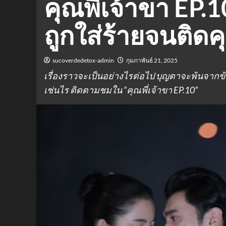
คุณพี่เจ้าขา EP.
ถูกใส่ร้ายจนติดค
sucoverdedetox-admin
กุมภาพันธ์ 21, 2025
เรื่องราวจะเป็นอย่างไรต่อไป บุญตาจะพ้นจา
เช่นไร ติดตามชมใน “คุณพี่เจ้าขา EP.10”