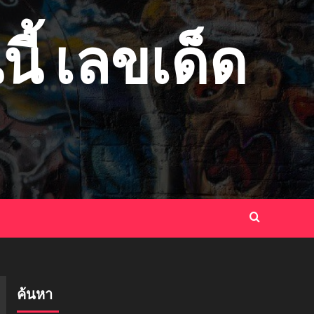
ี้ เลขเด็ด
ค้นหา