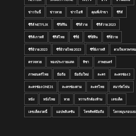
ข่าววันนี้
ข่าวหวย
ข่าวไอที
คุณพี่เจ้าขา
ซีรีส์
ซีรีส์ NETFLIX
ซีรีส์จีน
ซีรีส์วาย
ซีรีส์วาย 2023
ซีรีส์เกาหลี
ซีรีส์ไทย
ซีรี่ย์
ซีรี่ย์จีน
ซีรี่ย์วาย
ซีรี่ย์วาย 2023
ซีรี่ย์วายไทย 2023
ซีรี่ย์เกาหลี
ดวงใจเทวพรหม
ตรวจหวย
ทองประกายแสด
ทิชา
ภาพยนตร์
ภาพยนตร์ไทย
มือถือ
มือถือใหม่
ละคร
ละครช่อง 3
ละครช่อง ONE31
ละครช่องสาม
ละครไทย
สมาร์ตโฟน
หนัง
หนังไทย
หวย
หวานรักต้องห้าม
เลขเด็ด
เลขเด็ดงวดนี้
แอปพลิเคชัน
โทรศัพท์มือถือ
โลกหมุนรอบเธ