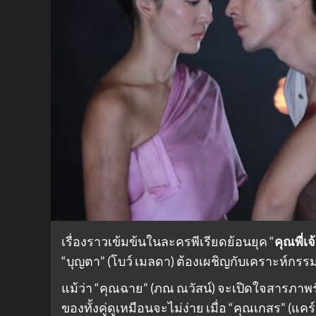
เรื่องราวเข้มข้นในละครพีเรียดย้อนยุค “
คุณพี่เจ
“บุญตา” (โบว์ เมลดา) ต้องเผชิญกับเคราะห์กรรม
แม้ว่า “คุณฉาย” (ภณ ณวัสน์) จะเปิดใจสารภาพ
ของทั้งคู่ดูเหมือนจะไม่ง่าย เมื่อ “คุณเกสร” (แ