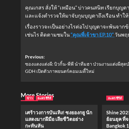
คุณเกสร สั่งให้ “เหมือน” บ่าวคนสนิท เรียกบุ
และแจ้งตำรวจให้มาจับกุมบุญตาถึงเรือน ทำให้
เรื่องราวจะเป็นอย่างไรต่อไป บุญตาจะพ้นจา
เช่นไร ติดตามชมใน
“คุณพี่เจ้าขา EP.10”
วันพฤห
Post
Previous:
ซองแดงแต่งผี: บิวกิ้น-พีพี นำทีมฮา ป่วนงานแต่งผีสุดป
navigation
GDH เปิดตัวภาพยนตร์คอมเมดี้ใหม่
More Stories
ข่าว
ละคร ซีรีส์
ละคร ซีรีส์
เศร้าวงการบันเทิง! ซงยองกยู นัก
Shine 2025
แสดงมากฝีมือ เสียชีวิตอย่าง
ย้อนยุค ที่
กะทันหัน
Bangkok 