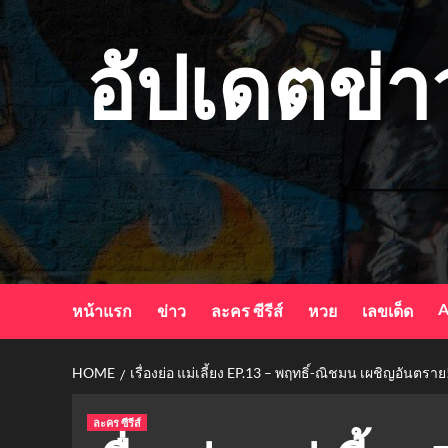
Skip
to
อัปเดตข่า
content
A
หน้าแรก
ข่าว
ละคร ซีรีส์
หวย
เลขเด็ด
HOME
เรื่องย่อ แม่เลี้ยง EP.13 – พฤทธิ์-ณิชมน เผชิญอันตราย!
ละคร ซีรีส์