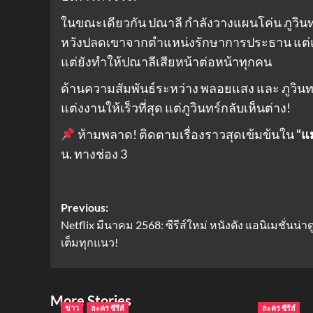
ในขณะเดียวกัน ปณาลี กำลังวางแผนโค่น ภูวิ
หวังปลดเขาจากตำแหน่งรักษาการประธาน แต่แผน
แต่ยังทำให้ปณาลีเสียหน้าต่อหน้าทุกคน
ด้านความสัมพันธ์ระหว่าง พลอยแสง และ ภูวินทร
แต่งงานให้เร็วที่สุด แต่ภูวินทร์กลับเห็นต่าง!
ห้ามพลาด! ติดตามเรื่องราวสุดเข้มข้นใน
“แม
น. ทางช่อง 3
Post
Previous:
Netflix มีนาคม 2568: ซีรีส์ใหม่ หนังดัง แอนิเมชั่นน่าดู
navigation
เต็มทุกแนว!
More Stories
ข่าว
ละคร ซีรีส์
ละคร ซีรีส์