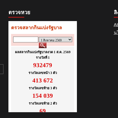
ตรวจหวย
ลิ
Ab
นโ