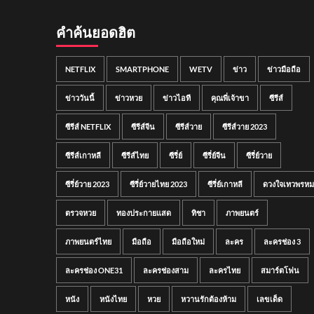
คำค้นยอดฮิต
NETFLIX
SMARTPHONE
WETV
ข่าว
ข่าวมือถือ
ข่าววันนี้
ข่าวหวย
ข่าวไอที
คุณพี่เจ้าขา
ซีรีส์
ซีรีส์ NETFLIX
ซีรีส์จีน
ซีรีส์วาย
ซีรีส์วาย 2023
ซีรีส์เกาหลี
ซีรีส์ไทย
ซีรี่ย์
ซีรี่ย์จีน
ซีรี่ย์วาย
ซีรี่ย์วาย 2023
ซีรี่ย์วายไทย 2023
ซีรี่ย์เกาหลี
ดวงใจเทวพรหม
ตรวจหวย
ทองประกายแสด
ทิชา
ภาพยนตร์
ภาพยนตร์ไทย
มือถือ
มือถือใหม่
ละคร
ละครช่อง 3
ละครช่อง ONE31
ละครช่องสาม
ละครไทย
สมาร์ตโฟน
หนัง
หนังไทย
หวย
หวานรักต้องห้าม
เลขเด็ด