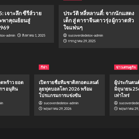
: เจาะลึก ซีรีส์วาย
ประวัติ หลี่หลานตี๋: จากนักแสดง
จะพาคุณย้อนสู่
เด็ก สู่ ดาราจีนดาวรุ่ง ผู้กวาดหัว
1969
ใจแฟนๆ
สิงหาคม 1, 2025
tox-admin
sucoverdedetox-admin
กรกฎาคม 29, 2025
กีฬา
ข่าวเศรษฐกิจ
าดพร้าว ยอด
เปิดรายชื่อทีมชาติสกอตแลนด์
ผู้ประกันตนต้
กฯ อนุทิน
ลุยฟุตบอลโลก 2026 พร้อม
มิถุนายน 25
โปรแกรมการแข่งขัน
เท่าไหร่
in
sucoverdedetox-admin
sucoverdede
พฤษภาคม 29, 2026
พฤษภาคม 29,