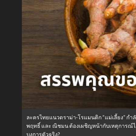
ละครไทยแนวดราม่า-โรแมนติก “แม่เลี้ยง” กำลังเ
พฤทธิ์ และ ณิชมน ต้องเผชิญหน้ากับเหตุการณ์ไ
บงการตัวจริง?