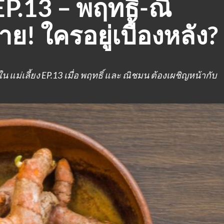
ง EP.13 – พฤทธิ์-ณิ
! ใครอยู่เบื้องหลัง?
ดใน แม่เลี้ยง EP.13 เมื่อ พฤทธิ์ และ ณิชมน ต้องเผชิญหน้ากับ