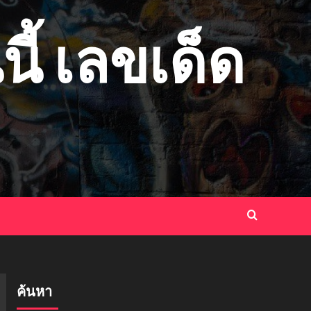
ี้ เลขเด็ด
ค้นหา