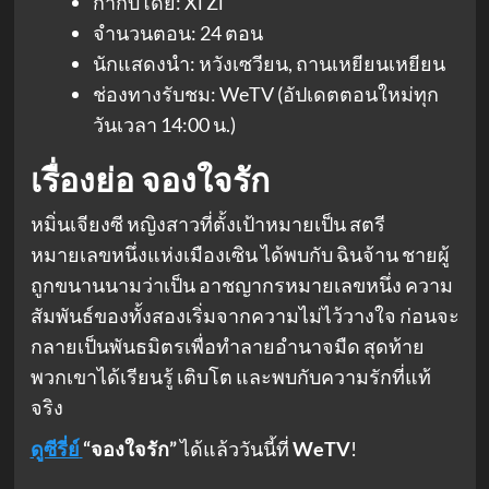
กำกับโดย: Xi Zi
จำนวนตอน: 24 ตอน
นักแสดงนำ: หวังเซวียน, ถานเหยียนเหยียน
ช่องทางรับชม: WeTV (อัปเดตตอนใหม่ทุก
วันเวลา 14:00 น.)
เรื่องย่อ จองใจรัก
หมิ่นเจียงซี หญิงสาวที่ตั้งเป้าหมายเป็น สตรี
หมายเลขหนึ่งแห่งเมืองเซิน ได้พบกับ ฉินจ้าน ชายผู้
ถูกขนานนามว่าเป็น อาชญากรหมายเลขหนึ่ง ความ
สัมพันธ์ของทั้งสองเริ่มจากความไม่ไว้วางใจ ก่อนจะ
กลายเป็นพันธมิตรเพื่อทำลายอำนาจมืด สุดท้าย
พวกเขาได้เรียนรู้ เติบโต และพบกับความรักที่แท้
จริง
ดูซีรี่ย์
“จองใจรัก”
ได้แล้ววันนี้ที่
WeTV
!