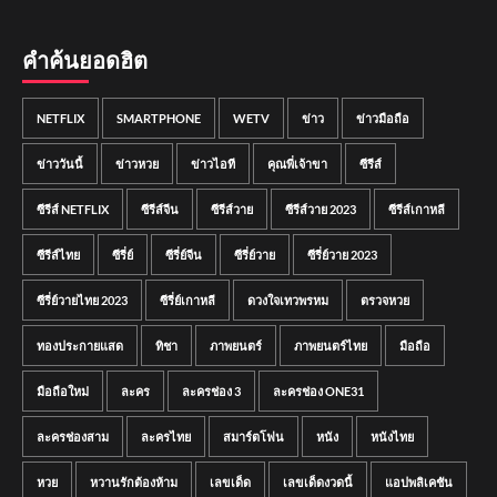
คำค้นยอดฮิต
NETFLIX
SMARTPHONE
WETV
ข่าว
ข่าวมือถือ
ข่าววันนี้
ข่าวหวย
ข่าวไอที
คุณพี่เจ้าขา
ซีรีส์
ซีรีส์ NETFLIX
ซีรีส์จีน
ซีรีส์วาย
ซีรีส์วาย 2023
ซีรีส์เกาหลี
ซีรีส์ไทย
ซีรี่ย์
ซีรี่ย์จีน
ซีรี่ย์วาย
ซีรี่ย์วาย 2023
ซีรี่ย์วายไทย 2023
ซีรี่ย์เกาหลี
ดวงใจเทวพรหม
ตรวจหวย
ทองประกายแสด
ทิชา
ภาพยนตร์
ภาพยนตร์ไทย
มือถือ
มือถือใหม่
ละคร
ละครช่อง 3
ละครช่อง ONE31
ละครช่องสาม
ละครไทย
สมาร์ตโฟน
หนัง
หนังไทย
หวย
หวานรักต้องห้าม
เลขเด็ด
เลขเด็ดงวดนี้
แอปพลิเคชัน