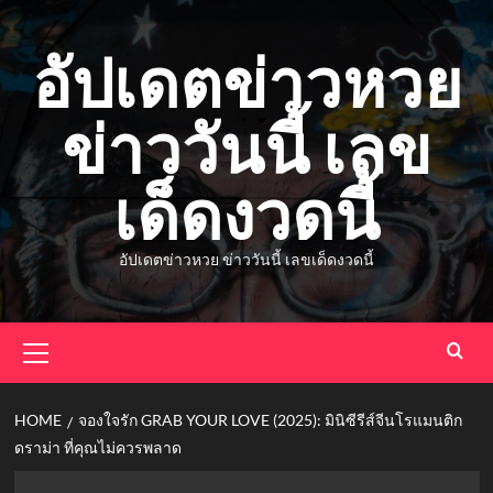
Skip
to
อัปเดตข่าวหวย
content
ข่าววันนี้ เลข
เด็ดงวดนี้
อัปเดตข่าวหวย ข่าววันนี้ เลขเด็ดงวดนี้
Primary
Menu
HOME
จองใจรัก GRAB YOUR LOVE (2025): มินิซีรีส์จีนโรแมนติก
ดราม่า ที่คุณไม่ควรพลาด