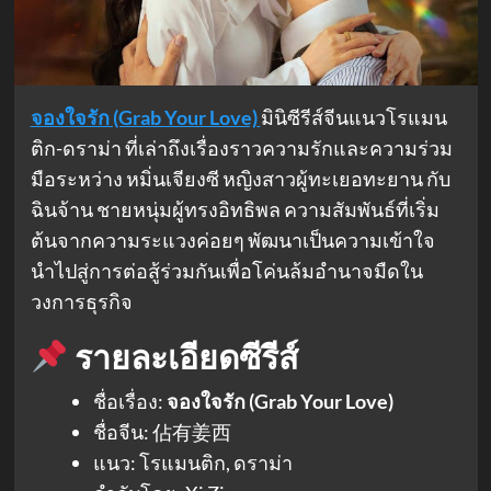
จองใจรัก (Grab Your Love)
มินิซีรีส์จีนแนวโรแมน
ติก-ดราม่า ที่เล่าถึงเรื่องราวความรักและความร่วม
มือระหว่าง หมิ่นเจียงซี หญิงสาวผู้ทะเยอทะยาน กับ
ฉินจ้าน ชายหนุ่มผู้ทรงอิทธิพล ความสัมพันธ์ที่เริ่ม
ต้นจากความระแวงค่อยๆ พัฒนาเป็นความเข้าใจ
นำไปสู่การต่อสู้ร่วมกันเพื่อโค่นล้มอำนาจมืดใน
วงการธุรกิจ
รายละเอียดซีรีส์
ชื่อเรื่อง:
จองใจรัก (Grab Your Love)
ชื่อจีน: 佔有姜西
แนว: โรแมนติก, ดราม่า