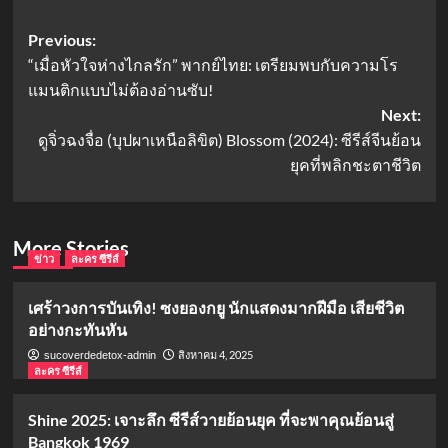
Post
Previous:
“เมื่อหัวใจห่างไกลรัก” พากย์ไทย: เตรียมพบกับความโร
navigation
แมนติกแบบไม่ต้องอ่านซับ!
Next:
ดูจิ่วฉงจื่อ (บุปผาเหนือลิขิต) Blossom (2024): ซีรีส์จีนย้อน
ยุคที่พลิกชะตาชีวิต
More Stories
ข่าว
ละคร ซีรีส์
เศร้าวงการบันเทิง! ซงยองกยู นักแสดงมากฝีมือ เสียชีวิต
อย่างกะทันหัน
สิงหาคม 4, 2025
sucoverdedetox-admin
ละคร ซีรีส์
Shine 2025: เจาะลึก ซีรีส์วายย้อนยุค ที่จะพาคุณย้อนสู่
Bangkok 1969