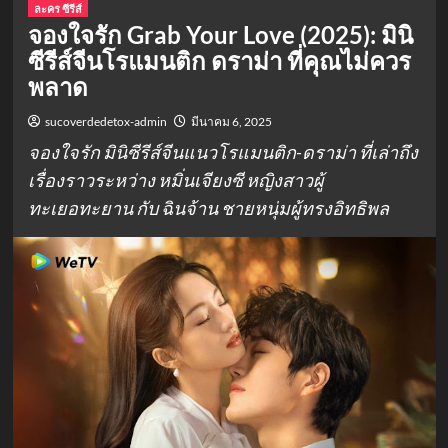
ละคร ซีรีส์
จองใจรัก Grab Your Love (2025): มินิ
ซีรีส์จีนโรแมนติก ดราม่า ที่คุณไม่ควร
พลาด
sucoverdedetox-admin
มีนาคม 6, 2025
จองใจรัก มินิซีรีส์จีนแนวโรแมนติก-ดราม่า ที่เล่าถึง
เรื่องราวระหว่าง หมิ่นเจียงซี หญิงสาวผู้
ทะเยอทะยาน กับ ฉินจ้าน ชายหนุ่มผู้ทรงอิทธิพล