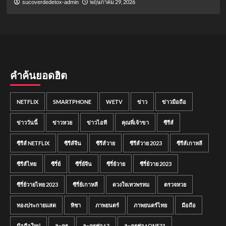
พฤษภาคม 29, 2026
sucoverdedetox-admin
คำค้นยอดฮิต
NETFLIX
SMARTPHONE
WETV
ข่าว
ข่าวมือถือ
ข่าววันนี้
ข่าวหวย
ข่าวไอที
คุณพี่เจ้าขา
ซีรีส์
ซีรีส์ NETFLIX
ซีรีส์จีน
ซีรีส์วาย
ซีรีส์วาย 2023
ซีรีส์เกาหลี
ซีรีส์ไทย
ซีรี่ย์
ซีรี่ย์จีน
ซีรี่ย์วาย
ซีรี่ย์วาย 2023
ซีรี่ย์วายไทย 2023
ซีรี่ย์เกาหลี
ดวงใจเทวพรหม
ตรวจหวย
ทองประกายแสด
ทิชา
ภาพยนตร์
ภาพยนตร์ไทย
มือถือ
มือถือใหม่
ละคร
ละครช่อง 3
ละครช่อง ONE31