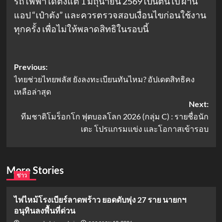
รถไฟฟ้าได้ตั้งแต่ 1 มิถุนายน 2569 เป็นต้นไป ผ่าน
แอป “เป๋าตัง” และควรตรวจสอบเงื่อนไขก่อนใช้งาน
ทุกครั้ง เพื่อไม่ให้พลาดสิทธิในรอบนี้
Post
Previous:
ไทยช่วยไทยพลัส ยังลงทะเบียนทันไหม? อัปเดตสิทธิคง
navigation
เหลือล่าสุด
Next:
ทีมชาติโมร็อกโก ฟุตบอลโลก 2026 (กลุ่ม C) : รายชื่อนัก
เตะ โปรแกรมแข่ง และโอกาสเข้ารอบ
More Stories
ข่าว
ไฟไหม้โรงเบียร์ลาดพร้าว ยอดดับพุ่ง 27 ราย นายกฯ
อนุทินลงพื้นที่ด่วน