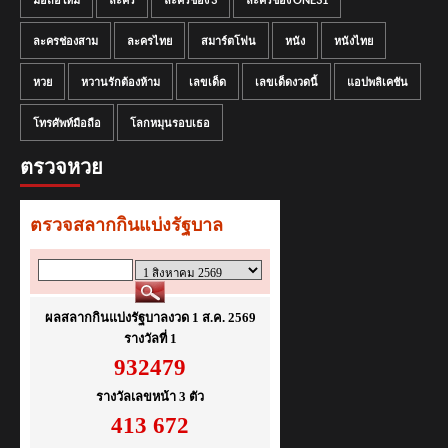
ละครช่องสาม
ละครไทย
สมาร์ตโฟน
หนัง
หนังไทย
หวย
หวานรักต้องห้าม
เลขเด็ด
เลขเด็ดงวดนี้
แอปพลิเคชัน
โทรศัพท์มือถือ
โลกหมุนรอบเธอ
ตรวจหวย