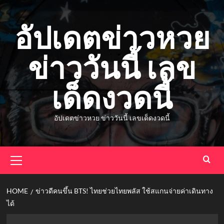
Skip
to
อัปเดตข่าวหวย
content
ข่าววันนี้ เลข
เด็ดงวดนี้
อัปเดตข่าวหวย ข่าววันนี้ เลขเด็ดงวดนี้
Primary
Menu
HOME
ข่าวดีคนขึ้น BTS! ไทยช่วยไทยพลัส ใช้สแกนจ่ายค่าเดินทาง
ได้