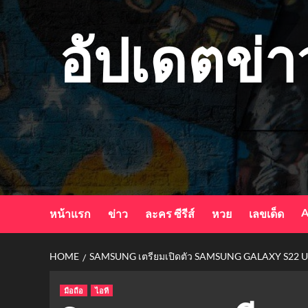
Skip
to
อัปเดตข่า
content
A
หน้าแรก
ข่าว
ละคร ซีรีส์
หวย
เลขเด็ด
HOME
SAMSUNG เตรียมเปิดตัว SAMSUNG GALAXY S22 ULT
มือถือ
ไอที