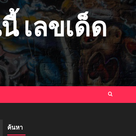
ี้ เลขเด็ด
ค้นหา