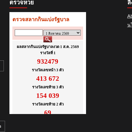
ตรวจหวย
ลิ
Ab
นโ
อ