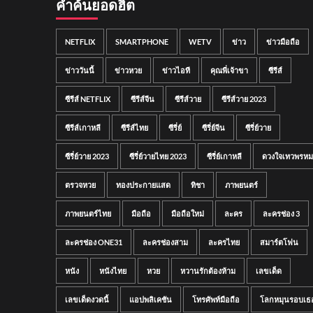
คำค้นยอดฮิต
NETFLIX
SMARTPHONE
WETV
ข่าว
ข่าวมือถือ
ข่าววันนี้
ข่าวหวย
ข่าวไอที
คุณพี่เจ้าขา
ซีรีส์
ซีรีส์ NETFLIX
ซีรีส์จีน
ซีรีส์วาย
ซีรีส์วาย 2023
ซีรีส์เกาหลี
ซีรีส์ไทย
ซีรี่ย์
ซีรี่ย์จีน
ซีรี่ย์วาย
ซีรี่ย์วาย 2023
ซีรี่ย์วายไทย 2023
ซีรี่ย์เกาหลี
ดวงใจเทวพรหม
ตรวจหวย
ทองประกายแสด
ทิชา
ภาพยนตร์
ภาพยนตร์ไทย
มือถือ
มือถือใหม่
ละคร
ละครช่อง 3
ละครช่อง ONE31
ละครช่องสาม
ละครไทย
สมาร์ตโฟน
หนัง
หนังไทย
หวย
หวานรักต้องห้าม
เลขเด็ด
เลขเด็ดงวดนี้
แอปพลิเคชัน
โทรศัพท์มือถือ
โลกหมุนรอบเธ