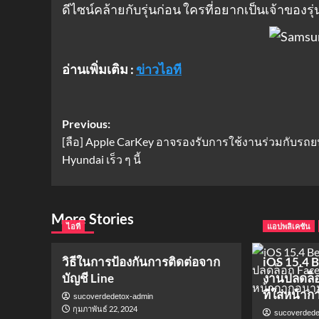
ดีไซน์คล้ายกับรุ่นก่อน ใครที่อยากเป็นเจ้าของรุ่
อ่านเพิ่มเติม :
ข่าวไอที
Post
Previous:
[ลือ] Apple CarKey อาจรองรับการใช้งานร่วมกับรถย
navigation
Hyundai เร็ว ๆ นี้
More Stories
ไอที
แอปพลิเคชัน
วิธีในการป้องกันการติดต่อจาก
iOS 15.4 B
บัญชี Line
งานปลดล็อ
ที่ใส่หน้า
sucoverdedetox-admin
กุมภาพันธ์ 22, 2024
sucoverdede