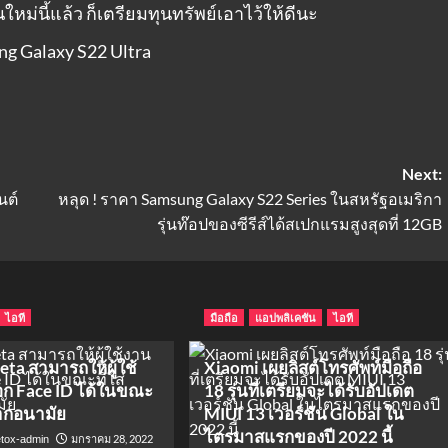
นใหม่นี้แล้ว ก็เตรียมทุนทรัพย์เอาไว้ให้ดีนะ
Next:
นต์
หลุด ! ราคา Samsung Galaxy S22 Series ในสหรัฐอเมริกา
รุ่นท๊อปของซีรีส์ได้สเปกแรมสูงสุดที่ 12GB
ไอที
มือถือ
แอปพลิเคชัน
ไอที
eta สามารถให้ผู้ใช้
Xiaomi เผยลิสต์โทรศัพท์มือถือ
ก Face ID ได้ในขณะ
18 รุ่นที่เตรียมจะได้รับอัปเดต
กากอนามัย
MIUI 13 เวอร์ชัน Global ใน
ไตรมาสแรกของปี 2022 นี้
มกราคม 28, 2022
tox-admin