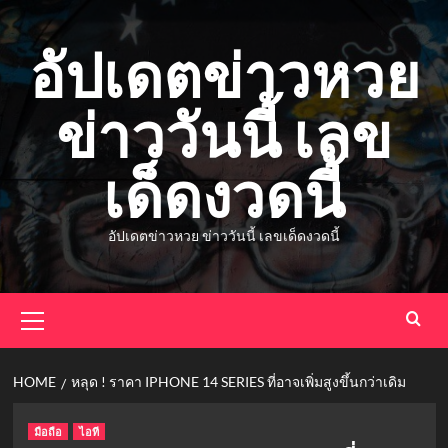
Skip
to
อัปเดตข่าวหวย
content
ข่าววันนี้ เลข
เด็ดงวดนี้
อัปเดตข่าวหวย ข่าววันนี้ เลขเด็ดงวดนี้
Primary
Menu
HOME
หลุด ! ราคา IPHONE 14 SERIES ที่อาจเพิ่มสูงขึ้นกว่าเดิม
มือถือ
ไอที