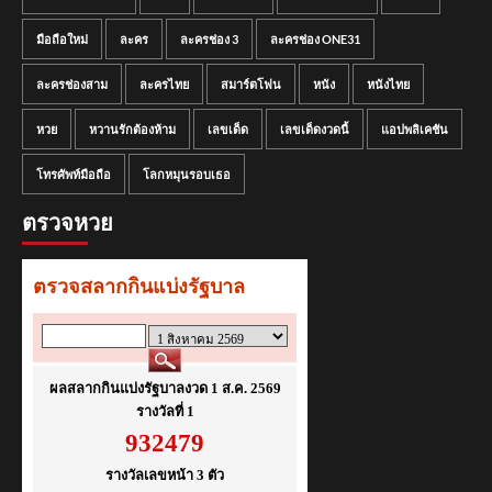
มือถือใหม่
ละคร
ละครช่อง 3
ละครช่อง ONE31
ละครช่องสาม
ละครไทย
สมาร์ตโฟน
หนัง
หนังไทย
หวย
หวานรักต้องห้าม
เลขเด็ด
เลขเด็ดงวดนี้
แอปพลิเคชัน
โทรศัพท์มือถือ
โลกหมุนรอบเธอ
ตรวจหวย