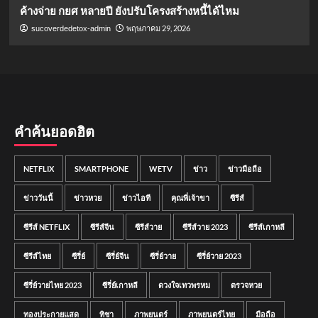
ค้างจ่าย กยศ หลายปี ยังปรับโครงสร้างหนี้ได้ไหม
พฤษภาคม 29, 2026
sucoverdedetox-admin
คำค้นยอดฮิต
NETFLIX
SMARTPHONE
WETV
ข่าว
ข่าวมือถือ
ข่าววันนี้
ข่าวหวย
ข่าวไอที
คุณพี่เจ้าขา
ซีรีส์
ซีรีส์ NETFLIX
ซีรีส์จีน
ซีรีส์วาย
ซีรีส์วาย 2023
ซีรีส์เกาหลี
ซีรีส์ไทย
ซีรี่ย์
ซีรี่ย์จีน
ซีรี่ย์วาย
ซีรี่ย์วาย 2023
ซีรี่ย์วายไทย 2023
ซีรี่ย์เกาหลี
ดวงใจเทวพรหม
ตรวจหวย
ทองประกายแสด
ทิชา
ภาพยนตร์
ภาพยนตร์ไทย
มือถือ