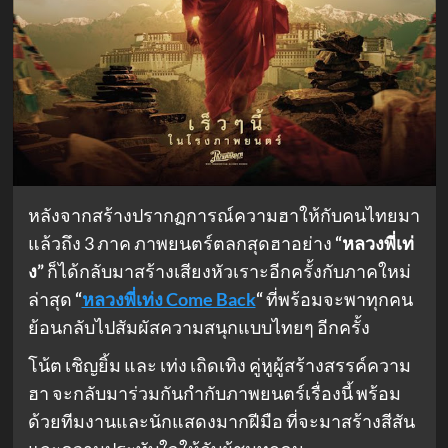
หลังจากสร้างปรากฏการณ์ความฮาให้กับคนไทยมา
แล้วถึง 3 ภาค ภาพยนตร์ตลกสุดฮาอย่าง
“หลวงพี่เท่
ง”
ก็ได้กลับมาสร้างเสียงหัวเราะอีกครั้งกับภาคใหม่
ล่าสุด
“
หลวงพี่เท่ง Come Back
“
ที่พร้อมจะพาทุกคน
ย้อนกลับไปสัมผัสความสนุกแบบไทยๆ อีกครั้ง
โน้ต เชิญยิ้ม และ เท่ง เถิดเทิง คู่หูผู้สร้างสรรค์ความ
ฮา จะกลับมาร่วมกันกำกับภาพยนตร์เรื่องนี้ พร้อม
ด้วยทีมงานและนักแสดงมากฝีมือ ที่จะมาสร้างสีสัน