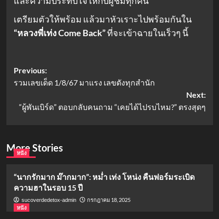
และความประทับใจให้กับผู้ชมทุกคน
เตรียมตัวให้พร้อม แล้วมาหัวเราะไปพร้อมกันใน
“หลวงพี่เท่ง Come Back”
ที่จะเข้าฉายในเร็วๆ นี้
Post
Previous:
รวมเลขเด็ด 1/8/67 มาแรง เลขดังทุกสำนัก
navigation
Next:
“ผู้พันเบิร์ด” ตอบกลับคนถาม “เคยได้ไปรบไหม?” ตรงสุดๆ
More Stories
หนัง
“นากรักมาก ม๊ากมาก”: หม่ำ เท่ง โหน่ง คืนฟอร์มระเบิด
ความฮาในรอบ 15 ปี
กรกฎาคม 18, 2025
sucoverdedetox-admin
หนัง