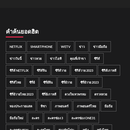
คำค้นยอดฮิต
NETFLIX
SMARTPHONE
WETV
ข่าว
ข่าวมือถือ
ข่าววันนี้
ข่าวหวย
ข่าวไอที
คุณพี่เจ้าขา
ซีรีส์
ซีรีส์ NETFLIX
ซีรีส์จีน
ซีรีส์วาย
ซีรีส์วาย 2023
ซีรีส์เกาหลี
ซีรีส์ไทย
ซีรี่ย์
ซีรี่ย์จีน
ซีรี่ย์วาย
ซีรี่ย์วาย 2023
ซีรี่ย์วายไทย 2023
ซีรี่ย์เกาหลี
ดวงใจเทวพรหม
ตรวจหวย
ทองประกายแสด
ทิชา
ภาพยนตร์
ภาพยนตร์ไทย
มือถือ
มือถือใหม่
ละคร
ละครช่อง 3
ละครช่อง ONE31
ละครช่องสาม
ละครไทย
สมาร์ตโฟน
หนัง
หนังไทย