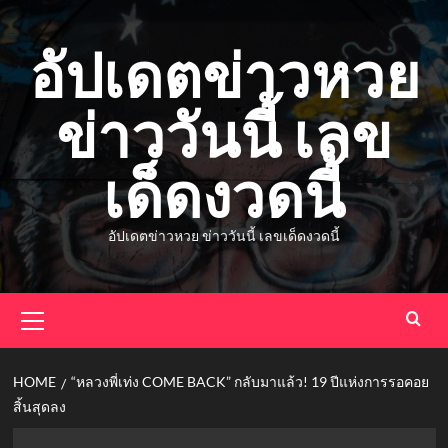
Skip
to
อัปเดตข่าวหวย
content
ข่าววันนี้ เลข
เด็ดงวดนี้
อัปเดตข่าวหวย ข่าววันนี้ เลขเด็ดงวดนี้
Primary
Menu
HOME
“หลวงพี่เท่ง COME BACK” กลับมาแล้ว! 19 ปีแห่งการรอคอย
สิ้นสุดลง