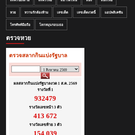
หวย
หวานรักต้องห้าม
เลขเด็ด
เลขเด็ดงวดนี้
แอปพลิเคชัน
โทรศัพท์มือถือ
โลกหมุนรอบเธอ
ตรวจหวย