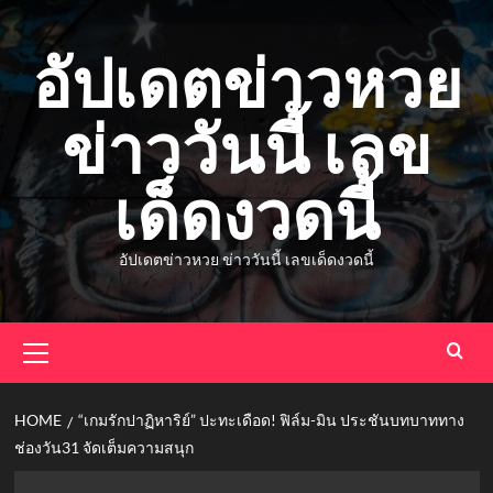
Skip
to
อัปเดตข่าวหวย
content
ข่าววันนี้ เลข
เด็ดงวดนี้
อัปเดตข่าวหวย ข่าววันนี้ เลขเด็ดงวดนี้
Primary
Menu
HOME
“เกมรักปาฏิหาริย์” ปะทะเดือด! ฟิล์ม-มิน ประชันบทบาททาง
ช่องวัน31 จัดเต็มความสนุก