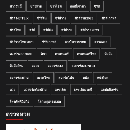
ข่าววันนี้
ข่าวหวย
ข่าวไอที
คุณพี่เจ้าขา
ซีรีส์
ซีรีส์ NETFLIX
ซีรีส์จีน
ซีรีส์วาย
ซีรีส์วาย 2023
ซีรีส์เกาหลี
ซีรีส์ไทย
ซีรี่ย์
ซีรี่ย์จีน
ซีรี่ย์วาย
ซีรี่ย์วาย 2023
ซีรี่ย์วายไทย 2023
ซีรี่ย์เกาหลี
ดวงใจเทวพรหม
ตรวจหวย
ทองประกายแสด
ทิชา
ภาพยนตร์
ภาพยนตร์ไทย
มือถือ
มือถือใหม่
ละคร
ละครช่อง 3
ละครช่อง ONE31
ละครช่องสาม
ละครไทย
สมาร์ตโฟน
หนัง
หนังไทย
หวย
หวานรักต้องห้าม
เลขเด็ด
เลขเด็ดงวดนี้
แอปพลิเคชัน
โทรศัพท์มือถือ
โลกหมุนรอบเธอ
ตรวจหวย