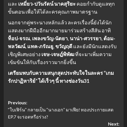
และ
เหมี่ยว-ปวันรัตน์ นาคสุริยะ
คอยกำกับดูแลทุก
ขั้นตอน เพื่อให้ได้ละครคุณภาพมาตรฐาน
นอกจากคู่พระนางหลักแล้ว ละครเรื่องนี้ยังได้นัก
แสดงมากฝีมืออีกมากมายมาร่วมสร้างสีสัน อาทิ
ท็อป-จรณ
,
เพลงขวัญ-นัตยา
,
นาน่า-ศวรรยา
,
ต้อม-
พลวัฒน์
,
แทค-ภรัณยู
,
ขวัญฤดี
และยังมีนักแสดงรับ
เชิญพิเศษอย่าง
เจษ-เจษฎ์พิพัฒ
ที่จะมาเพิ่มความ
เข้มข้นให้กับเรื่องราวมากยิ่งขึ้น
เตรียมพบกับความสนุกสุดประทับใจในละคร “เกม
รักปาฏิหาริย์” ได้เร็วๆ นี้ ทางช่องวัน31
Post
Previous:
“ใบเฟิร์น” กลายเป็น “นางเอก” มาเฟีย! ทองประกายแสด
navigation
EP.7 จะรอดหรือร่วง?
Next: