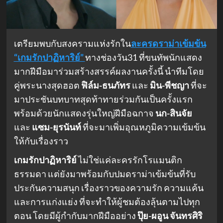
เตรียมพบกับสงครามแห่งรักใน
ละครดราม่าเข้มข้น
“เกมรักปาฏิหาริย์”
ทางช่องวัน31 ที่ขนทัพนักแสดง
มากฝีมือมาร่วมสร้างสรรค์ผลงานครั้งนี้ นำทีมโดย
คู่พระนางสุดฮอต
ฟิล์ม-ธนภัทร
และ
มิน-พีชญา
ที่จะ
มาประชันบทบาทสุดท้าทายร่วมกันเป็นครั้งแรก
พร้อมด้วยนักแสดงรุ่นใหญ่ฝีมือฉกาจ
นก-สินจัย
และ
แซม-ยุรนันท์
ที่จะมาเพิ่มอุณหภูมิความเข้มข้น
ให้กับเรื่องราว
เกมรักปาฏิหาริย์
ไม่ใช่แค่ละครรักโรแมนติก
ธรรมดา แต่ยังมาพร้อมกับปมดราม่าเข้มข้นที่รับ
ประกันความสนุก เรื่องราวของความรัก ความแค้น
และการแก่งแย่ง ที่จะทำให้ผู้ชมต้องลุ้นตามไปทุก
ตอน โดยมีผู้กำกับมากฝีมืออย่าง
ปุ๊ย-ผอูน จันทรศิริ