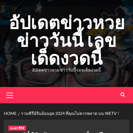
Skip
to
อัปเดตข่าวหวย
content
ข่าววันนี้ เลข
เด็ดงวดนี้
อัปเดตข่าวหวย ข่าววันนี้ เลขเด็ดงวดนี้
Primary
Menu
HOME
รวมซีรี่ย์จีนย้อนยุค 2024 ที่คุณไม่ควรพลาด บน WETV !
ละคร ซีรีส์