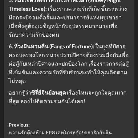
5. หิมะเจ็ดรัตติกาลรักไร้กาลเวลา (Snowy Night
Timeless Love):
เรื่องราวความรักที่เกิดขึ้นระหว่าง
มือกระบี่จอมดื้อรั้นและปรมาจารย์แห่งหุบเขายา
เมื่อทั้งคู่ต้องเผชิญหน้ากับอุปสรรคมากมายเพื่อ
รักษาความรักของตน
6. ห้วงฝันหวนคืน (Fangs of Fortune):
ในยุคที่ปีศาจ
ครอบครองโลก หน่วยปราบปีศาจต้องร่วมมือกันเพื่อ
ต่อสู้กับเหล่าปีศาจและปกป้องโลก เรื่องราวการต่อสู้
ที่เข้มข้นและความรักที่ซับซ้อนจะทำให้คุณติดตาม
ไม่หยุด
อยากรู้ว่า
ซีรี่ย์จีนย้อนยุค
เรื่องไหนจะถูกใจคุณมาก
ที่สุด ลองไปติดตามชมกันได้เลย!
Post
Previous:
หวานรักต้องห้าม EP.8 เคทโกรธจัด! คธารักกับลิน
navigation