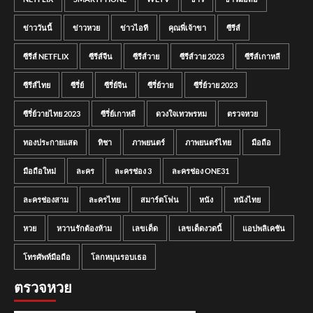
ข่าววันนี้
ข่าวหวย
ข่าวไอที
คุณพี่เจ้าขา
ซีรีส์
ซีรีส์ NETFLIX
ซีรีส์จีน
ซีรีส์วาย
ซีรีส์วาย 2023
ซีรีส์เกาหลี
ซีรีส์ไทย
ซีรี่ย์
ซีรี่ย์จีน
ซีรี่ย์วาย
ซีรี่ย์วาย 2023
ซีรี่ย์วายไทย 2023
ซีรี่ย์เกาหลี
ดวงใจเทวพรหม
ตรวจหวย
ทองประกายแสด
ทิชา
ภาพยนตร์
ภาพยนตร์ไทย
มือถือ
มือถือใหม่
ละคร
ละครช่อง 3
ละครช่อง ONE31
ละครช่องสาม
ละครไทย
สมาร์ตโฟน
หนัง
หนังไทย
หวย
หวานรักต้องห้าม
เลขเด็ด
เลขเด็ดงวดนี้
แอปพลิเคชัน
โทรศัพท์มือถือ
โลกหมุนรอบเธอ
ตรวจหวย