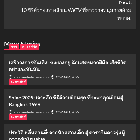
Next:
10 ซีรีส์วายเกาหลี บน WeTV ที่สาววายหนุ่มวายห้าม
พลาด!
More Stories
ข่าว
ละคร ซีรีส์
เศร้าวงการบันเทิง! ซงยองกยู นักแสดงมากฝีมือ เสียชีวิต
อย่างกะทันหัน
สิงหาคม 4, 2025
sucoverdedetox-admin
ละคร ซีรีส์
Shine 2025: เจาะลึก ซีรีส์วายย้อนยุค ที่จะพาคุณย้อนสู่
Bangkok 1969
สิงหาคม 1, 2025
sucoverdedetox-admin
ละคร ซีรีส์
ประวัติ หลี่หลานตี๋: จากนักแสดงเด็ก สู่ ดาราจีนดาวรุ่ง ผู้
กวาดหัวใจแฟนๆ