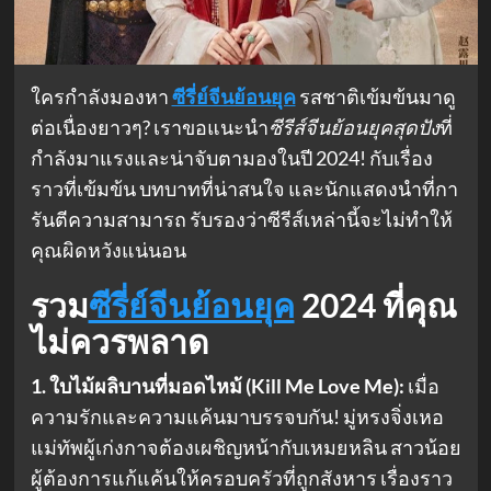
ใครกำลังมองหา
ซีรี่ย์จีนย้อนยุค
รสชาติเข้มข้นมาดู
ต่อเนื่องยาวๆ? เราขอแนะนำ
ซีรีส์จีนย้อนยุคสุดปัง
ที่
กำลังมาแรงและน่าจับตามองในปี 2024! กับเรื่อง
ราวที่เข้มข้น บทบาทที่น่าสนใจ และนักแสดงนำที่กา
รันตีความสามารถ รับรองว่าซีรีส์เหล่านี้จะไม่ทำให้
คุณผิดหวังแน่นอน
รวม
ซีรี่ย์จีนย้อนยุค
2024
ที่คุณ
ไม่ควรพลาด
1. ใบไม้ผลิบานที่มอดไหม้ (Kill Me Love Me):
เมื่อ
ความรักและความแค้นมาบรรจบกัน! มู่หรงจิ่งเหอ
แม่ทัพผู้เก่งกาจต้องเผชิญหน้ากับเหมยหลิน สาวน้อย
ผู้ต้องการแก้แค้นให้ครอบครัวที่ถูกสังหาร เรื่องราว