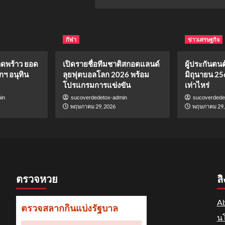
กีฬา
ข่าวเศรษฐกิจ
าดพร้าว ยอด
เปิดรายชื่อทีมชาติสกอตแลนด์
ผู้ประกันตนต้
กฯ อนุทิน
ลุยฟุตบอลโลก 2026 พร้อม
มิถุนายน 25
โปรแกรมการแข่งขัน
เท่าไหร่
in
sucoverdedetox-admin
sucoverdede
พฤษภาคม 29, 2026
พฤษภาคม 29,
ตรวจหวย
ลิ
Ab
นโ