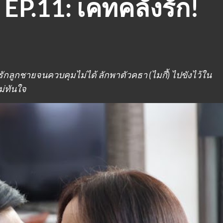
EP.11: เคทคลั่งรัก!
ักลูกชายจนควบคุมไม่ได้ ลักพาตัวคธา (ไมกี้) ไปขังไว้ใน
ม่ทันใจ