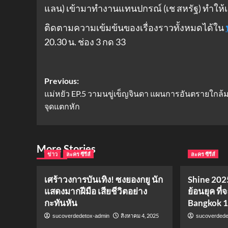
แลน) เข้ามาทำงานแทนปกรณ์ (เช สหรัฐ) ทำให
ติดตามความเข้มข้นของเรื่องราวทั้งหมดได้ใน
20.30 น. ช่อง 3 กด 33
Post
Previous:
แม่หยัว EP.5 วามนขู่เข็ญจินดา แผนการอันตรายใกล้ม
navigation
จุดแตกหัก
More Stories
ข่าว
ละคร ซีรีส์
ละคร ซีรีส์
เศร้าวงการบันเทิง! ซงยองกยู นัก
Shine 2025
แสดงมากฝีมือ เสียชีวิตอย่าง
ย้อนยุค ที่
กะทันหัน
Bangkok 
สิงหาคม 4, 2025
sucoverdedetox-admin
sucoverdede