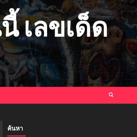
ี้ เลขเด็ด
ค้นหา