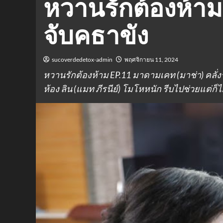
หวานรักต้องห้าม 
จับคธาขัง
sucoverdedetox-admin
พฤศจิกายน 11, 2024
หวานรักต้องห้าม EP.11 มาดามเคท (มาช่า) คลั่งร
ห้อง ลิน (แมท ภีรนีย์) โมโหหนัก รีบไปช่วยแต่ก็ไ