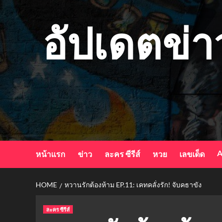
Skip
to
อัปเดตข่า
content
A
หน้าแรก
ข่าว
ละคร ซีรีส์
หวย
เลขเด็ด
HOME
หวานรักต้องห้าม EP.11: เคทคลั่งรัก! จับคธาขัง
ละคร ซีรีส์