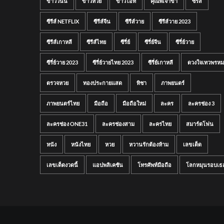
ข่าววันนี้
ข่าวหวย
ข่าวไอที
คุณพี่เจ้าขา
ซีรีส์
ซีรีส์ NETFLIX
ซีรีส์จีน
ซีรีส์วาย
ซีรีส์วาย 2023
ซีรีส์เกาหลี
ซีรีส์ไทย
ซีรี่ย์
ซีรี่ย์จีน
ซีรี่ย์วาย
ซีรี่ย์วาย 2023
ซีรี่ย์วายไทย 2023
ซีรี่ย์เกาหลี
ดวงใจเทวพรหม
ตรวจหวย
ทองประกายแสด
ทิชา
ภาพยนตร์
ภาพยนตร์ไทย
มือถือ
มือถือใหม่
ละคร
ละครช่อง 3
ละครช่อง ONE31
ละครช่องสาม
ละครไทย
สมาร์ตโฟน
หนัง
หนังไทย
หวย
หวานรักต้องห้าม
เลขเด็ด
เลขเด็ดงวดนี้
แอปพลิเคชัน
โทรศัพท์มือถือ
โลกหมุนรอบเธ