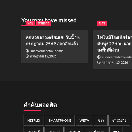
You may have missed
หวย
หวยลาว
ข่าว
คอหวยลาวเตรียมเฮ! วันนี้ 15
ไฟไหม้โรงเบียร์ล
กรกฎาคม 2569 ออกอีกแล้ว
ดับพุ่ง 27 ราย นาย
ลงพื้นที่ด่วน
sucoverdedetox-admin
กรกฎาคม 15, 2026
sucoverdedetox-adm
กรกฎาคม 13, 2026
คำค้นยอดฮิต
NETFLIX
SMARTPHONE
WETV
ข่าว
ข่าวมือถือ