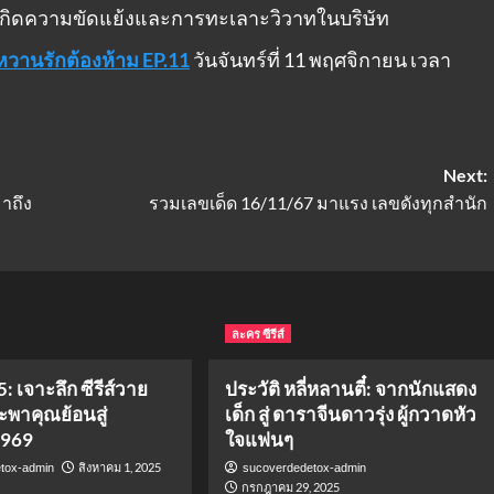
้เกิดความขัดแย้งและการทะเลาะวิวาทในบริษัท
หวานรักต้องห้าม EP.11
วันจันทร์ที่ 11 พฤศจิกายน เวลา
Next:
าถึง
รวมเลขเด็ด 16/11/67 มาแรง เลขดังทุกสำนัก
ละคร ซีรีส์
: เจาะลึก ซีรีส์วาย
ประวัติ หลี่หลานตี๋: จากนักแสดง
จะพาคุณย้อนสู่
เด็ก สู่ ดาราจีนดาวรุ่ง ผู้กวาดหัว
1969
ใจแฟนๆ
สิงหาคม 1, 2025
tox-admin
sucoverdedetox-admin
กรกฎาคม 29, 2025