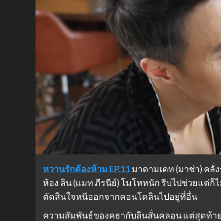
หวานรักต้องห้าม EP.11
มาดามเคท (มาช่า) คลั่ง
ห้อง ลิน (แมท ภีรนีย์) โมโหหนัก รีบไปช่วยแต่ก
ตัดสินใจหนีออกจากคอนโดลินไปอยู่ที่อื่น
ความสัมพันธ์ของคธากับลินสั่นคลอน แต่สุดท้าย