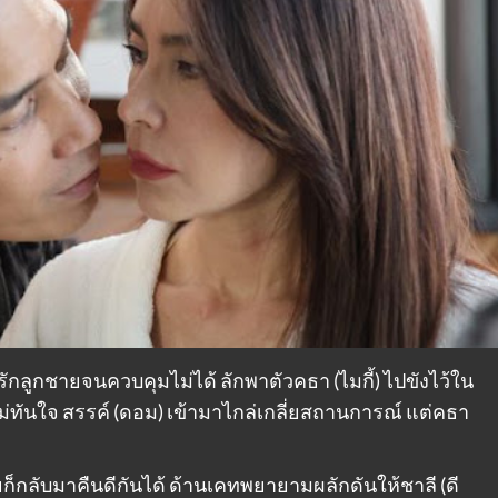
รักลูกชายจนควบคุมไม่ได้ ลักพาตัวคธา (ไมกี้) ไปขังไว้ใน
็ไม่ทันใจ สรรค์ (ดอม) เข้ามาไกล่เกลี่ยสถานการณ์ แต่คธา
ก็กลับมาคืนดีกันได้ ด้านเคทพยายามผลักดันให้ชาลี (ดี