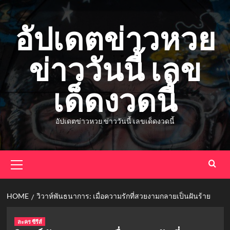
Skip
to
อัปเดตข่าวหวย
content
ข่าววันนี้ เลข
เด็ดงวดนี้
อัปเดตข่าวหวย ข่าววันนี้ เลขเด็ดงวดนี้
Primary
Menu
HOME
วิวาห์พันธนาการ: เมื่อความรักที่สวยงามกลายเป็นฝันร้าย
ละคร ซีรีส์