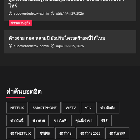
ไหร่
พฤษภาคม 29, 2026
sucoverdedetox-admin
ข่าวเศรษฐกิจ
ค้างจ่าย กยศ หลายปี ยังปรับโครงสร้างหนี้ได้ไหม
พฤษภาคม 29, 2026
sucoverdedetox-admin
คำค้นยอดฮิต
NETFLIX
SMARTPHONE
WETV
ข่าว
ข่าวมือถือ
ข่าววันนี้
ข่าวหวย
ข่าวไอที
คุณพี่เจ้าขา
ซีรีส์
ซีรีส์ NETFLIX
ซีรีส์จีน
ซีรีส์วาย
ซีรีส์วาย 2023
ซีรีส์เกาหลี