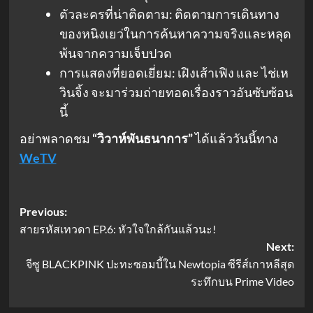
ตัวละครที่น่าติดตาม: ติดตามการเดินทาง
ของหนิงเยว่ในการค้นหาความจริงและหลุด
พ้นจากความเจ็บปวด
การแสดงที่ยอดเยี่ยม: เฝิงเส้าเฟิง และ ไช่เห
วินจิ้ง จะมาร่วมถ่ายทอดเรื่องราวอันซับซ้อน
นี้
อย่าพลาดชม
“วิวาห์พันธนาการ”
ได้แล้ววันนี้ทาง
WeTV
Post
Previous:
สายรหัสเทวดา EP.6: หัวใจใกล้กันแล้วนะ!
navigation
Next:
จีซู BLACKPINK ปะทะซอมบี้ใน Newtopia ซีรีส์เกาหลีสุด
ระทึกบน Prime Video