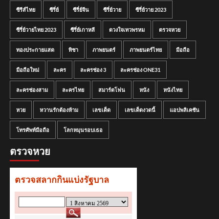
ซีรีส์ไทย
ซีรี่ย์
ซีรี่ย์จีน
ซีรี่ย์วาย
ซีรี่ย์วาย 2023
ซีรี่ย์วายไทย 2023
ซีรี่ย์เกาหลี
ดวงใจเทวพรหม
ตรวจหวย
ทองประกายแสด
ทิชา
ภาพยนตร์
ภาพยนตร์ไทย
มือถือ
มือถือใหม่
ละคร
ละครช่อง 3
ละครช่อง ONE31
ละครช่องสาม
ละครไทย
สมาร์ตโฟน
หนัง
หนังไทย
หวย
หวานรักต้องห้าม
เลขเด็ด
เลขเด็ดงวดนี้
แอปพลิเคชัน
โทรศัพท์มือถือ
โลกหมุนรอบเธอ
ตรวจหวย