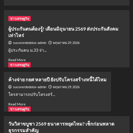
พุ่ง
more
27
about
ราย
เปิด
ข่าวเศรษฐกิจ
นา
ราย
ยกฯ
ชื่อ
ผู้ประกันตนต้องรู้! เดือนมิถุนายน 2569 ส่งประกันสังคม
อนุทิน
ทีม
เท่าไหร่
ลงพื้น
ชาติ
ที่
สกอตแลนด์
พฤษภาคม 29, 2026
sucoverdedetox-admin
ด่วน
ลุย
ผู้ประกันตน ม.33 จ่า...
ฟุตบอล
Read
โลก
Read More
more
2026
ข่าวเศรษฐกิจ
about
พร้อม
ผู้
โปรแกรม
ค้างจ่าย กยศ หลายปี ยังปรับโครงสร้างหนี้ได้ไหม
ประกัน
การ
ตน
พฤษภาคม 29, 2026
sucoverdedetox-admin
แข่งขัน
ต้อง
ใครสามารถปรับโครงสร้...
รู้!
Read
Read More
เดือน
more
ข่าวเศรษฐกิจ
มิถุนายน
about
2569
ค้าง
ส่ง
วันวิสาขบูชา 2569 ธนาคารหยุดไหม? เช็กก่อนพลาด
จ่าย
ประกัน
ธุรกรรมสำคัญ
กยศ
สังคม