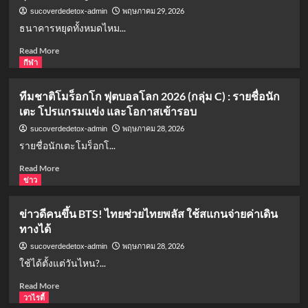
หลาย
เท่า
พฤษภาคม 29, 2026
sucoverdedetox-admin
ปี
ไหร่
ธนาคารหยุดทั้งหมดไหม...
ยัง
ปรับ
Read
Read More
โครงสร้าง
more
กีฬา
หนี้
about
ได้
วัน
ทีมชาติโมร็อกโก ฟุตบอลโลก 2026 (กลุ่ม C) : รายชื่อนัก
ไหม
วิสาขบูชา
เตะ โปรแกรมแข่ง และโอกาสเข้ารอบ
2569
ธนาคาร
พฤษภาคม 28, 2026
sucoverdedetox-admin
หยุด
รายชื่อนักเตะโมร็อกโ...
ไหม?
เช็
Read
Read More
กก่อ
more
ข่าว
นพ
about
ลาด
ทีม
ข่าวดีคนขึ้น BTS! ไทยช่วยไทยพลัส ใช้สแกนจ่ายค่าเดิน
ธุรกรรม
ชาติ
ทางได้
สำคัญ
โมร็อกโก
ฟุตบอล
พฤษภาคม 28, 2026
sucoverdedetox-admin
โลก
ใช้ได้ตั้งแต่วันไหน?...
2026
(กลุ่ม
Read
Read More
C)
more
วาไรตี้