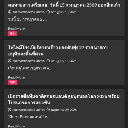
คอหวยลาวเตรียมเฮ! วันนี้ 15 กรกฎาคม 2569 ออกอีกแล้ว
กรกฎาคม 15, 2026
sucoverdedetox-admin
วันนี้ 15 กรกฎาคม 25...
Read
Read More
more
ข่าว
about
คอ
ไฟไหม้โรงเบียร์ลาดพร้าว ยอดดับพุ่ง 27 ราย นายกฯ
หวย
อนุทินลงพื้นที่ด่วน
ลาว
เตรียม
กรกฎาคม 13, 2026
sucoverdedetox-admin
เฮ!
เกิดเหตุโศกนาฏกรรมเพ...
วัน
นี้
Read
Read More
15
more
กีฬา
กรกฎาคม
about
2569
ไฟ
เปิดรายชื่อทีมชาติสกอตแลนด์ ลุยฟุตบอลโลก 2026 พร้อม
ออก
ไหม้
โปรแกรมการแข่งขัน
อีก
โรง
แล้ว
เบียร์
พฤษภาคม 29, 2026
sucoverdedetox-admin
ลาดพร้าว
“ทีมชาติสกอตแลนด์” ก...
ยอด
ดับ
Read
Read More