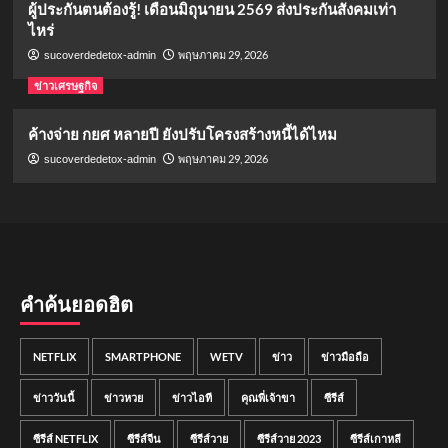
ผู้ประกันตนต้องรู้! เดือนมิถุนายน 2569 ส่งประกันสังคมเท่า
ไหร่
พฤษภาคม 29, 2026
sucoverdedetox-admin
ข่าวเศรษฐกิจ
ค้างจ่าย กยศ หลายปี ยังปรับโครงสร้างหนี้ได้ไหม
พฤษภาคม 29, 2026
sucoverdedetox-admin
คำค้นยอดฮิต
NETFLIX
SMARTPHONE
WETV
ข่าว
ข่าวมือถือ
ข่าววันนี้
ข่าวหวย
ข่าวไอที
คุณพี่เจ้าขา
ซีรีส์
ซีรีส์ NETFLIX
ซีรีส์จีน
ซีรีส์วาย
ซีรีส์วาย 2023
ซีรีส์เกาหลี