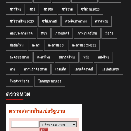
ซีรีส์ไทย
ซีรี่ย์
ซีรี่ย์จีน
ซีรี่ย์วาย
ซีรี่ย์วาย 2023
ซีรี่ย์วายไทย 2023
ซีรี่ย์เกาหลี
ดวงใจเทวพรหม
ตรวจหวย
ทองประกายแสด
ทิชา
ภาพยนตร์
ภาพยนตร์ไทย
มือถือ
มือถือใหม่
ละคร
ละครช่อง 3
ละครช่อง ONE31
ละครช่องสาม
ละครไทย
สมาร์ตโฟน
หนัง
หนังไทย
หวย
หวานรักต้องห้าม
เลขเด็ด
เลขเด็ดงวดนี้
แอปพลิเคชัน
โทรศัพท์มือถือ
โลกหมุนรอบเธอ
ตรวจหวย