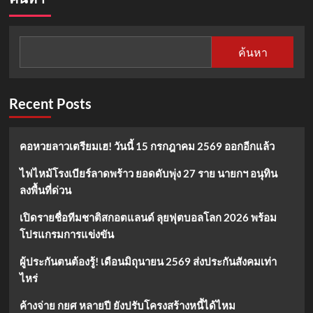
นี้
มิถุนายน
69
รับ
ค้นหา
เงิน
เพิ่ม
2
Recent Posts
ต่อ
หลาย
คน
ยัง
คอหวยลาวเตรียมเฮ! วันนี้ 15 กรกฎาคม 2569 ออกอีกแล้ว
ไม่
ไฟไหม้โรงเบียร์ลาดพร้าว ยอดดับพุ่ง 27 ราย นายกฯ อนุทิน
ลงพื้นที่ด่วน
เปิดรายชื่อทีมชาติสกอตแลนด์ ลุยฟุตบอลโลก 2026 พร้อม
โปรแกรมการแข่งขัน
ผู้ประกันตนต้องรู้! เดือนมิถุนายน 2569 ส่งประกันสังคมเท่า
ไหร่
ค้างจ่าย กยศ หลายปี ยังปรับโครงสร้างหนี้ได้ไหม