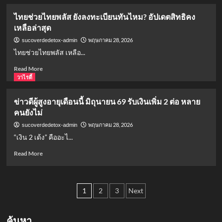
:
about
ราย
ข่าวดี
ไทยช่วยไทยพลัส ยังลงทะเบียนทันไหม? อัปเดตสิทธิคง
ชื่อ
คน
เหลือล่าสุด
นัก
ขึ้น
เตะ
BTS!
พฤษภาคม 28, 2026
sucoverdedetox-admin
โปรแกรม
ไทย
ไทยช่วยไทยพลัส เหลือ...
แข่ง
ช่วย
และ
ไทย
Read
Read More
โอกาส
พลัส
more
วาไรตี้
เข้า
ใช้
about
รอบ
สแกน
ไทย
ข่าวดีผู้สูงอายุเดือนนี้ มิถุนายน 69 รับเงินเพิ่ม 2 ต่อ หลาย
จ่าย
ช่วย
คนยังไม่
ค่า
ไทย
เดิน
พลัส
พฤษภาคม 28, 2026
sucoverdedetox-admin
ทาง
ยัง
“เงิน 2 เด้ง” คืออะไ...
ได้
ลง
ทะเบียน
Read
Read More
ทัน
more
ไหม?
about
อัปเดต
ข่าวดี
Posts
สิทธิ
ผู้
1
2
3
Next
คง
สูง
pagination
เหลือ
อายุ
ล่าสุด
เดือน
ค้นหา