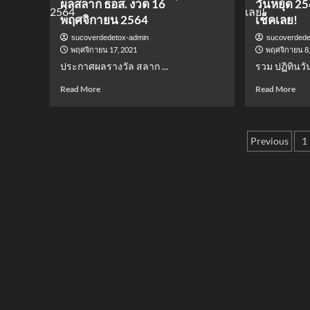
ผลสลาก ธอส. งวด 16
วันหยุด 25
ดาร
Apple
พฤศจิกายน 2564
เช็คเลย!
มิกซ
CarKey
แอน
อาจ
sucoverdedetox-admin
sucoverdede
แมท
รองรับ
พฤศจิกายน 17, 2021
พฤศจิกายน 8
ลุ
การ
ประกาศผลรางวัล สลาก ...
รวม ปฏิทินวัน
ค
ใช้
เรีย
งาน
Read
Rea
Read More
Read More
สวย
ร่วม
more
mor
แพ
กับ
about
abo
รถยนต์
ผล
วัน
Posts
Hyundai
สลาก
หยุ
Previous
1
เร็ว
ธอส.
256
pagina
ๆ
งวด
วัน
นี้
16
ไห
พฤศจิกายน
ได้
2564
หยุ
บ้าง
เช็ค
เลย