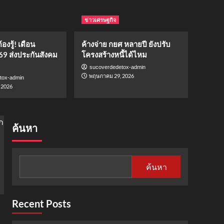
คอหวยลาวเตรียมเฮ! วันนี้
15 กรกฎาคม 2569 ออกอีก
ข่าวเศรษฐกิจ
แล้ว
1
องรู้! เดือน
ค้างจ่าย กยศ หลายปี ยังปรับ
ข่าว
69 ส่งประกันสังคม
โครงสร้างหนี้ได้ไหม
ไฟไหม้โรงเบียร์ลาดพร้าว
sucoverdedetox-admin
ยอดดับพุ่ง 27 ราย นายกฯ
พฤษภาคม 29, 2026
tox-admin
อนุทินลงพื้นที่ด่วน
2
 2026
กีฬา
เปิดรายชื่อทีมชาติ
สกอตแลนด์ ลุยฟุตบอลโลก
ค้นหา
2026 พร้อมโปรแกรมการ
3
แข่งขัน
ข่าวเศรษฐกิจ
ค้นหา
ผู้ประกันตนต้องรู้! เดือน
มิถุนายน 2569 ส่งประกัน
สังคมเท่าไหร่
4
Recent Posts
ข่าวเศรษฐกิจ