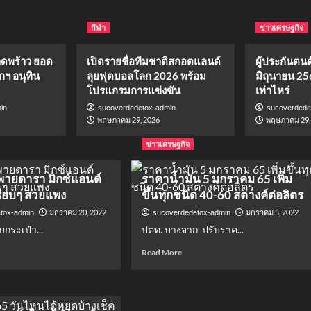
กีฬา
ข่าวเศรษฐกิจ
าดพร้าว ยอด
เปิดรายชื่อทีมชาติสกอตแลนด์
ผู้ประกันตนต้
กฯ อนุทิน
ลุยฟุตบอลโลก 2026 พร้อม
มิถุนายน 25
โปรแกรมการแข่งขัน
เท่าไหร่
in
sucoverdedetox-admin
sucoverdede
พฤษภาคม 29, 2026
พฤษภาคม 29,
ข่าวเศรษฐกิจ
พายดารา มิกซ์แอนด์
ราคาน้ำมัน 5 มกราคม 65 เพิ่ม
รียบๆ สวยแพง
ขึ้นทุกชนิด 40-60 สตางค์ต่อลิตร
มกราคม 20, 2022
มกราคม 5, 2022
tox-admin
sucoverdedetox-admin
บกระเป๋า...
ปตท. บางจาก ปรับราค...
d
Read
Read More
e
more
ut
about
เป๋า
ราคา
าย
น้ำมัน