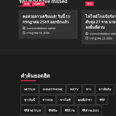
You may have missed
หวย
หวยลาว
ข่าว
คอหวยลาวเตรียมเฮ! วันนี้ 15
ไฟไหม้โรงเบียร์ล
กรกฎาคม 2569 ออกอีกแล้ว
ดับพุ่ง 27 ราย นาย
ลงพื้นที่ด่วน
sucoverdedetox-admin
กรกฎาคม 15, 2026
sucoverdedetox-adm
กรกฎาคม 13, 2026
คำค้นยอดฮิต
NETFLIX
SMARTPHONE
WETV
ข่าว
ข่าวมือถือ
ข่าววันนี้
ข่าวหวย
ข่าวไอที
คุณพี่เจ้าขา
ซีรีส์
ซีรีส์ NETFLIX
ซีรีส์จีน
ซีรีส์วาย
ซีรีส์วาย 2023