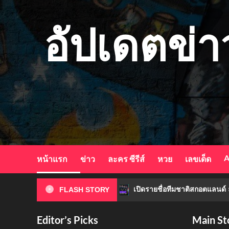
Skip
to
อัปเดตข่า
content
A
หน้าแรก
ข่าว
ละคร ซีรีส์
หวย
เลขเด็ด
ทินลงพื้นที่ด่วน
เปิดรายชื่อทีมชาติสกอตแลนด์ ลุยฟุตบ
FLASH STORY
Editor’s Picks
Main St