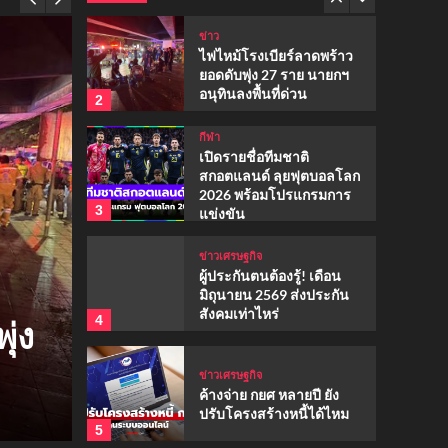
ข่าว
ไฟไหม้โรงเบียร์ลาดพร้าว
ยอดดับพุ่ง 27 ราย นายกฯ
อนุทินลงพื้นที่ด่วน
2
กีฬา
เปิดรายชื่อทีมชาติ
สกอตแลนด์ ลุยฟุตบอลโลก
2026 พร้อมโปรแกรมการ
3
แข่งขัน
ข่าวเศรษฐกิจ
ผู้ประกันตนต้องรู้! เดือน
กีฬา
มิถุนายน 2569 ส่งประกัน
เปิดรายชื่อทีมชาติสกอต
สังคมเท่าไหร่
4
ุ่ง
ฟุตบอลโลก 2026 พร้อ
ข่าวเศรษฐกิจ
ค้างจ่าย กยศ หลายปี ยัง
แข่งขัน
ปรับโครงสร้างหนี้ได้ไหม
5
พฤษภาคม 29, 2026
sucoverdedetox-admin
หวย
หวยลาว