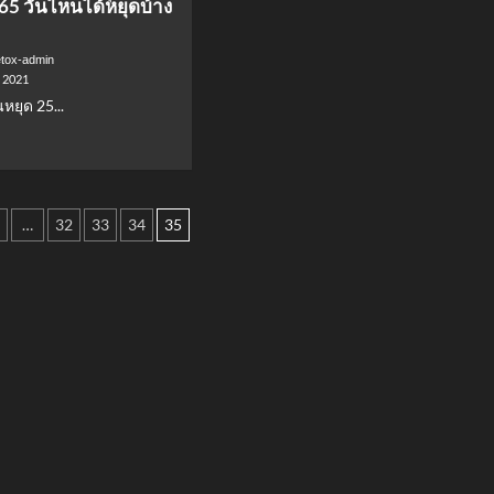
65 วันไหนได้หยุดบ้าง
า
5
์
มกราคม
ด์
65
tox-admin
ช์
เพิ่ม
, 2021
ขึ้น
หยุด 25...
ทุก
บๆ
ชนิด
d
40-
e
ง
60
ut
สตางค์
ต่อ
ด
…
32
33
34
35
ลิตร
5
tion
น
ด
!