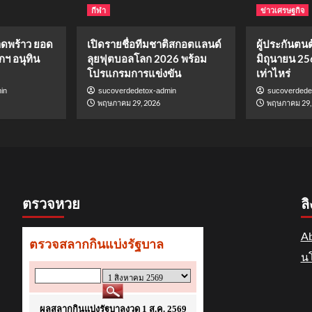
กีฬา
ข่าวเศรษฐกิจ
าดพร้าว ยอด
เปิดรายชื่อทีมชาติสกอตแลนด์
ผู้ประกันตนต้
กฯ อนุทิน
ลุยฟุตบอลโลก 2026 พร้อม
มิถุนายน 25
โปรแกรมการแข่งขัน
เท่าไหร่
in
sucoverdedetox-admin
sucoverdede
พฤษภาคม 29, 2026
พฤษภาคม 29,
ตรวจหวย
ลิ
Ab
นโ