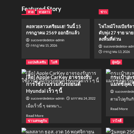
Featured Story
หวย
หวยลาว
ข่าว
คอหวยลาวเตรียมเฮ! วันนี้ 15
ไฟไหม้โรงเบียร์ล
กรกฎาคม 2569 ออกอีกแล้ว
ดับพุ่ง 27 ราย นาย
ลงพื้นที่ด่วน
sucoverdedetox-admin
กรกฎาคม 15, 2026
sucoverdedetox-adm
กรกฎาคม 13, 2026
แอปพลิเคชัน
ไอที
ผู้หญิง
[ลือ] Apple CarKey อาจรองรับ
กระเป๋าสะ
การใช้งานร่วมกับรถยนต์
แมทช์ลุคเ
Hyundai เร็ว ๆ นี้
sucoverdede
มกราคม 24, 2022
ตามไปดูกันกั
sucoverdedetox-admin
เมื่อเร็วนี้ ๆ จดหมา...
Rea
Read More
mor
Read
Read More
abo
more
ข่าวเศรษฐกิจ
วาไรตี้
กระ
about
สะพ
[ลือ]