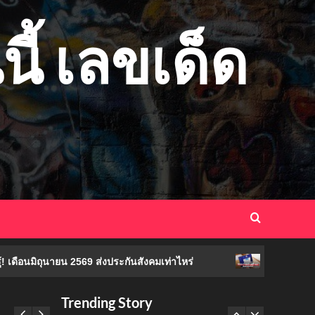
กีฬา
เปิดรายชื่อทีมชาติ
สกอตแลนด์ ลุยฟุตบอลโลก
ี้ เลขเด็ด
2026 พร้อมโปรแกรมการ
3
แข่งขัน
ข่าวเศรษฐกิจ
ผู้ประกันตนต้องรู้! เดือน
มิถุนายน 2569 ส่งประกัน
สังคมเท่าไหร่
4
ข่าวเศรษฐกิจ
ค้างจ่าย กยศ หลายปี ยัง
ปรับโครงสร้างหนี้ได้ไหม
5
หวย
หวยลาว
คอหวยลาวเตรียมเฮ! วันนี้
ค้างจ่าย กยศ หลายปี
มิถุนายน 2569 ส่งประกันสังคมเท่าไหร่
15 กรกฎาคม 2569 ออกอีก
แล้ว
1
Trending Story