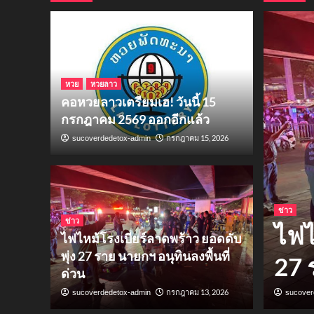
หวย
หวยลาว
คอหวยลาวเตรียมเฮ! วันนี้ 15
กรกฎาคม 2569 ออกอีกแล้ว
กรกฎาคม 15, 2026
sucoverdedetox-admin
ข่าว
ข่าว
ยมเฮ! วันนี้ 15
ไฟไ
ไฟไหม้โรงเบียร์ลาดพร้าว ยอดดับ
พุ่ง 27 ราย นายกฯ อนุทินลงพื้นที่
9 ออกอีกแล้ว
27 
ด่วน
5, 2026
กรกฎาคม 13, 2026
sucoverdedetox-admin
sucover