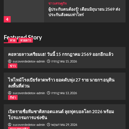
ข่าวเศรษฐกิจ
ผู้ประกันตนต้องรู้! เดือนมิถุนายน 2569 ส่ง
ประกันสังคมเท่าไหร่
4
ข่าวเศรษฐกิจ
Featured Story
ค้างจ่าย กยศ หลายปี ยังปรับโครงสร้างหนี้
หวย
หวยลาว
ได้ไหม
5
คอหวยลาวเตรียมเฮ! วันนี้ 15 กรกฎาคม 2569 ออกอีกแล้ว
กรกฎาคม 15, 2026
sucoverdedetox-admin
ข่าว
หวย
หวยลาว
คอหวยลาวเตรียมเฮ! วันนี้ 15 กรกฎาคม
2569 ออกอีกแล้ว
ไฟไหม้โรงเบียร์ลาดพร้าว ยอดดับพุ่ง 27 ราย นายกฯ อนุทิน
1
ลงพื้นที่ด่วน
กรกฎาคม 13, 2026
sucoverdedetox-admin
กีฬา
ข่าว
ไฟไหม้โรงเบียร์ลาดพร้าว ยอดดับพุ่ง 27
ราย นายกฯ อนุทินลงพื้นที่ด่วน
เปิดรายชื่อทีมชาติสกอตแลนด์ ลุยฟุตบอลโลก 2026 พร้อม
2
โปรแกรมการแข่งขัน
พฤษภาคม 29, 2026
sucoverdedetox-admin