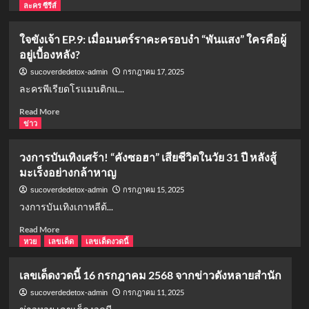
ใจ
of
more
ละคร ซีรีส์
แฟนๆ
the
about
Lost
“นาก
ใจขังเจ้า EP.9: เมื่อมนตร์ราคะครอบงำ “พันแสง” ใครคือผู้
City”:
รัก
อยู่เบื้องหลัง?
เมื่อ
มาก
ตำนาน
ม๊า
กรกฎาคม 17, 2025
sucoverdedetox-admin
รัก
กมาก”:
ละครพีเรียดโรแมนติกแ...
กลับ
หม่ำ
มาท
เท่ง
Read
Read More
วง
โหน่ง
more
ข่าว
คืน
คืน
about
ฟอร์ม
ใจ
วงการบันเทิงเศร้า! “คังซอฮา” เสียชีวิตในวัย 31 ปี หลังสู้
ระเบิด
ขัง
มะเร็งอย่างกล้าหาญ
ความ
เจ้า
ฮา
EP.9:
กรกฎาคม 15, 2025
sucoverdedetox-admin
ใน
เมื่อ
วงการบันเทิงเกาหลีต้...
รอบ
มนตร์
15
ราคะ
Read
Read More
ปี
ครอบงำ
more
หวย
เลขเด็ด
เลขเด็ดงวดนี้
“พันแสง”
about
ใคร
วงการ
เลขเด็ดงวดนี้ 16 กรกฎาคม 2568 จากข่าวดังหลายสำนัก
คือ
บันเทิง
ผู้
เศร้า!
กรกฎาคม 11, 2025
sucoverdedetox-admin
อยู่
“คัง