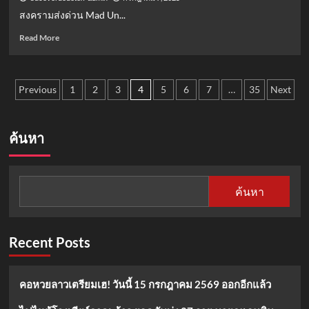
เฮ!
อวิชชา
สงครามส่งด่วน Mad Un...
วัน
นี้
Read
Read More
9
more
กรกฎาคม
about
2568
สงคราม
Posts
ออก
ส่ง
Previous
1
2
3
4
5
6
7
…
35
Next
อีก
ด่วน
pagination
แล้ว
Mad
Unicorn
ค้นหา
(2025):
ซี
รีส์
ไทย
ค้นหา
ดราม่า
ธุรกิจ
NETFLIX
ที่
Recent Posts
ไม่
ควร
พลาด!
คอหวยลาวเตรียมเฮ! วันนี้ 15 กรกฎาคม 2569 ออกอีกแล้ว