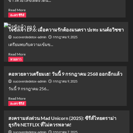
ข่าวหวย เลขเด็ดงวดนี...
เบื้อง
ซอฮา”
Read
Read More
หลัง?
เสีย
more
ละคร ซีรีส์
ชีวิต
about
ใน
เลข
วัย
ใจขังเจ้า EP.6: เมื่อความรักต้องมนตรา ปะทะ มนต์อวิชชา
เด็ด
31
งวด
กรกฎาคม 9, 2025
sucoverdedetox-admin
ปี
นี้
หลัง
เตรียมพบกับความเข้มข...
16
สู้
Read
Read More
กรกฎาคม
มะเร็ง
more
หวยลาว
2568
อย่าง
about
จาก
กล้า
ใจ
ข่าว
หาญ
คอหวยลาวเตรียมเฮ! วันนี้ 9 กรกฎาคม 2568 ออกอีกแล้ว
ขัง
ดัง
เจ้า
กรกฎาคม 9, 2025
sucoverdedetox-admin
หลาย
EP.6:
สำนัก
วันนี้ 9 กรกฎาคม 256...
เมื่อ
Read
Read More
ความ
more
ละคร ซีรีส์
รัก
about
ต้อง
คอ
มน
สงครามส่งด่วน Mad Unicorn (2025): ซีรีส์ไทยดราม่า
หวย
ตรา
ธุรกิจ NETFLIX ที่ไม่ควรพลาด!
ลาว
ปะทะ
เตรียม
มนต์
กรกฎาคม 7, 2025
sucoverdedetox-admin