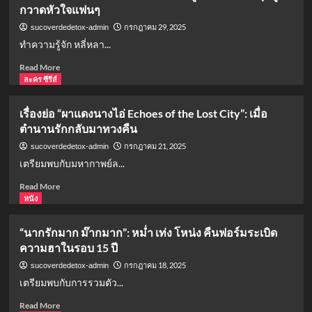
กวาดหัวใจแฟนๆ
เจาะ
ลึก
กรกฎาคม 29, 2025
sucoverdedetox-admin
ซี
ทำความรู้จัก หลี่หลา...
รีส์
วาย
Read
Read More
ย้อน
more
ละคร ซีรีส์
ยุค
about
ที่
ประวัติ
เรื่องย่อ “ผาแดงนางไอ่ Echoes of the Lost City”: เมื่อ
จะ
หลี่
ตำนานรักกลับมาทวงคืน
พา
หลาน
คุณ
ตี๋:
กรกฎาคม 21, 2025
sucoverdedetox-admin
ย้อน
จาก
เตรียมพบกับมหากาพย์ล...
สู่
นัก
Bangkok
แสดง
Read
Read More
1969
เด็ก
more
หนัง
สู่
about
ดารา
เรื่อง
“นากรักมาก ม๊ากมาก”: หม่ำ เท่ง โหน่ง คืนฟอร์มระเบิด
จีน
ย่อ
ความฮาในรอบ 15 ปี
ดาว
“ผา
รุ่ง
แดง
กรกฎาคม 18, 2025
sucoverdedetox-admin
ผู้
นาง
เตรียมพบกับการรวมตัว...
กวาด
ไอ่
หัว
Echoes
Read
Read More