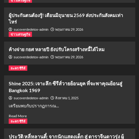
ข่าวเศรษฐกิจ
กีฬา
เปิดรายชื่อทีมชาติสกอตแลนด์ ลุยฟุตบอล
โลก 2026 พร้อมโปรแกรมการแข่งขัน
ผู้ประกันตนต้องรู้! เดือนมิถุนายน 2569 ส่งประกันสังคมเท่า
3
ไหร่
พฤษภาคม 29, 2026
sucoverdedetox-admin
ข่าวเศรษฐกิจ
ข่าวเศรษฐกิจ
ผู้ประกันตนต้องรู้! เดือนมิถุนายน 2569 ส่ง
ประกันสังคมเท่าไหร่
ค้างจ่าย กยศ หลายปี ยังปรับโครงสร้างหนี้ได้ไหม
4
พฤษภาคม 29, 2026
sucoverdedetox-admin
ละคร ซีรีส์
ข่าวเศรษฐกิจ
ค้างจ่าย กยศ หลายปี ยังปรับโครงสร้างหนี้
ได้ไหม
Shine 2025: เจาะลึก ซีรีส์วายย้อนยุค ที่จะพาคุณย้อนสู่
5
Bangkok 1969
สิงหาคม 1, 2025
sucoverdedetox-admin
เตรียมพบกับปรากฏการณ...
Read
Read More
more
ละคร ซีรีส์
about
Shine
ประวัติ หลี่หลานตี๋: จากนักแสดงเด็ก สู่ ดาราจีนดาวรุ่ง ผู้
2025: