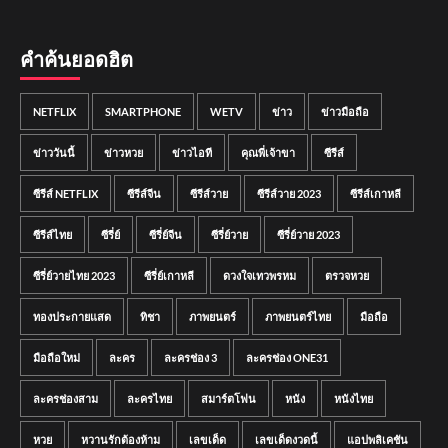
คำค้นยอดฮิต
NETFLIX
SMARTPHONE
WETV
ข่าว
ข่าวมือถือ
ข่าววันนี้
ข่าวหวย
ข่าวไอที
คุณพี่เจ้าขา
ซีรีส์
ซีรีส์ NETFLIX
ซีรีส์จีน
ซีรีส์วาย
ซีรีส์วาย 2023
ซีรีส์เกาหลี
ซีรีส์ไทย
ซีรี่ย์
ซีรี่ย์จีน
ซีรี่ย์วาย
ซีรี่ย์วาย 2023
ซีรี่ย์วายไทย 2023
ซีรี่ย์เกาหลี
ดวงใจเทวพรหม
ตรวจหวย
ทองประกายแสด
ทิชา
ภาพยนตร์
ภาพยนตร์ไทย
มือถือ
มือถือใหม่
ละคร
ละครช่อง 3
ละครช่อง ONE31
ละครช่องสาม
ละครไทย
สมาร์ตโฟน
หนัง
หนังไทย
หวย
หวานรักต้องห้าม
เลขเด็ด
เลขเด็ดงวดนี้
แอปพลิเคชัน