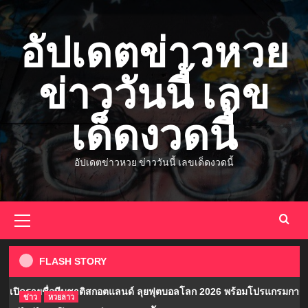
Skip
to
อัปเดตข่าวหวย
content
ข่าววันนี้ เลข
เด็ดงวดนี้
อัปเดตข่าวหวย ข่าววันนี้ เลขเด็ดงวดนี้
กีฬา
เปิดรายชื่อทีมชาติสกอตแลนด์ ลุยฟุตบอล
โลก 2026 พร้อมโปรแกรมการแข่งขัน
3
Primary
Menu
ข่าวเศรษฐกิจ
ผู้ประกันตนต้องรู้! เดือนมิถุนายน 2569 ส่ง
FLASH STORY
ประกันสังคมเท่าไหร่
4
ิดรายชื่อทีมชาติสกอตแลนด์ ลุยฟุตบอลโลก 2026 พร้อมโปรแกรมการแข่ง
หวย
ข่าว
หวยลาว