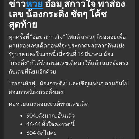
ข่าว
หวย
อ๋อม สกาวใจ พาส่อง
เลข น้องกระดิ่ง ชัดๆ โค้ช
สุดท้าย
ทุกครั้งที่ “อ๋อม สกาวใจ” โพสต์ แฟนๆ ก็รอคอยเพื่อ
ตามส่องเลขเด็ดก่อนที่จะประกาศผลสลากกินแบ่ง
รัฐบาล และในงวดนี้ เมื่อวันที่ 16 มีนาคม น้อง
“กระดิ่ง” ก็ได้นำเสนอเลขเด็ดมาให้แล้ว และยังตรง
กับเลขที่นิยมอีกด้วย
“รอจนหัวฟู…น้องกระดิ่ง” และเชิญแฟนๆ ตามกันไป
ส่องภาพน้องกระดิ่งเอง!
คอหวยและคอมเมนต์ทายเลขเด็ด
904..ดังมาก..อั้นแล้ว
46-64 ทั้งใจคะงวดนี้
604 จัดไปค่ะ