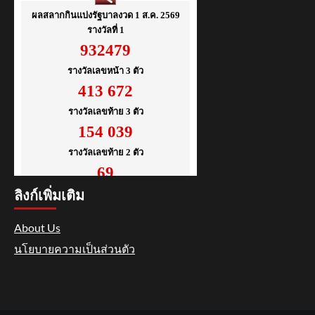
ลิงก์เพิ่มเติม
About Us
นโยบายความเป็นส่วนตัว