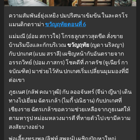
ความสัมพันธ์ยุ่งเหยิง ปมปริศนาเข้มข้น ในละครโร
แมนติกดราม่า
ขวัญฤทัยตอนที่ 6
แม่มณี (อ๋อม สกาวใจ) โกรธลูกสาวสุดขีด สั่งขาย
บ้านริมบึงและกักบริเวณ
ขวัญฤทัย
(ญดา นริลญา)
กับ ปกเกศ (แบม สราลี) เผชิญหน้ากับอันตรายจาก
อรรถวิทย์ (ปอม ภาสกร) โชคดีที่ ภาครัช (จูเนียร์ กา
จบัณฑิต) มาช่วยไว้ทัน ปกเกศเริ่มเปลี่ยนมุมมองที่มี
ต่อเขา
ภูธเนศ (กลัฟ คณาวุฒิ) กับ ลออจันทร์ (จีน่า ญีนา) เดิน
ทางไปเยี่ยม ฉัตรเกล้า (ไมกี้ ปณิธาน) กับปกเกศที่
เชียงราย ฉัตรเกล้าขอความช่วยเหลือจากภูธเนศให้
ตามหารูป หม่อมหลวงมารตี ที่หายตัวไป เขามีความ
สงสัยบางอย่าง
พ่อเลี้ยงทรงพล (ลิฟท์ สุพจน์) เผชิญปัญหาใหญ่