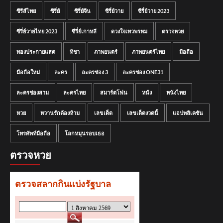
ซีรีส์ไทย
ซีรี่ย์
ซีรี่ย์จีน
ซีรี่ย์วาย
ซีรี่ย์วาย 2023
ซีรี่ย์วายไทย 2023
ซีรี่ย์เกาหลี
ดวงใจเทวพรหม
ตรวจหวย
ทองประกายแสด
ทิชา
ภาพยนตร์
ภาพยนตร์ไทย
มือถือ
มือถือใหม่
ละคร
ละครช่อง 3
ละครช่อง ONE31
ละครช่องสาม
ละครไทย
สมาร์ตโฟน
หนัง
หนังไทย
หวย
หวานรักต้องห้าม
เลขเด็ด
เลขเด็ดงวดนี้
แอปพลิเคชัน
โทรศัพท์มือถือ
โลกหมุนรอบเธอ
ตรวจหวย