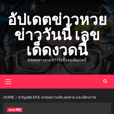
Skip
to
อัปเดตข่าวหวย
content
ข่าววันนี้ เลข
เด็ดงวดนี้
อัปเดตข่าวหวย ข่าววันนี้ เลขเด็ดงวดนี้
Primary
Menu
HOME
ขวัญฤทัย EP.6: มรสุมความลับ คุกคาม และมิตรภาพ
ละคร ซีรีส์