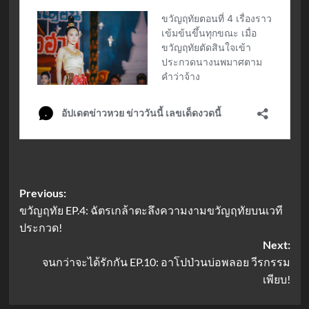
Post
Previous:
ขวัญฤทัย EP.4: ฉัตรเกล้าตะลึงความงามขวัญฤทัยบนเวที
navigation
ประกวด!
Next:
จนกว่าจะได้รักกัน EP.10: อาโปป่วนบ่อพลอย วีรกรรม
เพียบ!