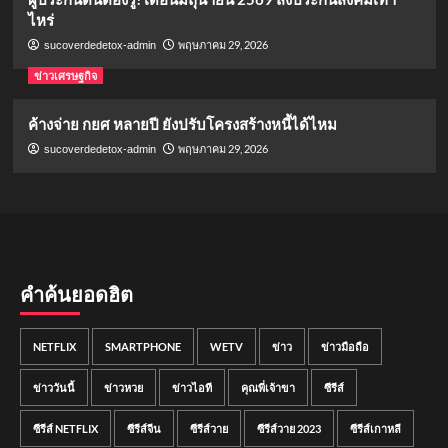
ไหร่
พฤษภาคม 29, 2026
sucoverdedetox-admin
ข่าวเศรษฐกิจ
ค้างจ่าย กยศ หลายปี ยังปรับโครงสร้างหนี้ได้ไหม
พฤษภาคม 29, 2026
sucoverdedetox-admin
คำค้นยอดฮิต
NETFLIX
SMARTPHONE
WETV
ข่าว
ข่าวมือถือ
ข่าววันนี้
ข่าวหวย
ข่าวไอที
คุณพี่เจ้าขา
ซีรีส์
ซีรีส์ NETFLIX
ซีรีส์จีน
ซีรีส์วาย
ซีรีส์วาย 2023
ซีรีส์เกาหลี