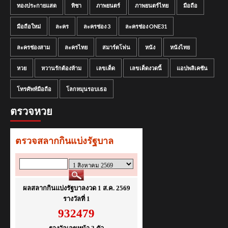
ทองประกายแสด
ทิชา
ภาพยนตร์
ภาพยนตร์ไทย
มือถือ
มือถือใหม่
ละคร
ละครช่อง 3
ละครช่อง ONE31
ละครช่องสาม
ละครไทย
สมาร์ตโฟน
หนัง
หนังไทย
หวย
หวานรักต้องห้าม
เลขเด็ด
เลขเด็ดงวดนี้
แอปพลิเคชัน
โทรศัพท์มือถือ
โลกหมุนรอบเธอ
ตรวจหวย