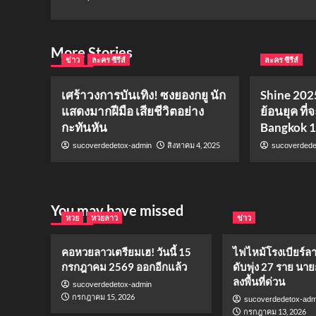
More Stories
ข่าว
ละคร ซีรีส์
ละคร ซีรีส์
เศร้าวงการบันเทิง! ซงยองกยู นัก
Shine 2025
แสดงมากฝีมือ เสียชีวิตอย่าง
ย้อนยุค ที่
กะทันหัน
Bangkok 
สิงหาคม 4, 2025
sucoverdedetox-admin
sucoverdede
You may have missed
หวย
หวยลาว
ข่าว
คอหวยลาวเตรียมเฮ! วันนี้ 15
ไฟไหม้โรงเบียร์ล
กรกฎาคม 2569 ออกอีกแล้ว
ดับพุ่ง 27 ราย นาย
ลงพื้นที่ด่วน
sucoverdedetox-admin
กรกฎาคม 15, 2026
sucoverdedetox-adm
กรกฎาคม 13, 2026