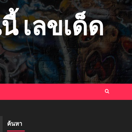
ี้ เลขเด็ด
ค้นหา