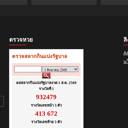
ตรวจหวย
ลิ
Ab
นโ