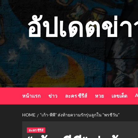
Skip
to
อัปเดตข่า
content
A
หน้าแรก
ข่าว
ละคร ซีรีส์
หวย
เลขเด็ด
HOME
“เก้า-พีพี” ส่งท้ายความรักรุ่นลูกใน “พรชีวัน”
ละคร ซีรีส์