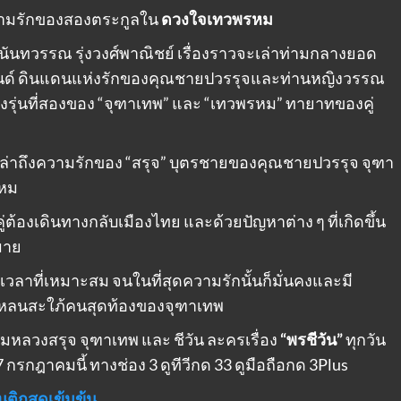
วความรักของสองตระกูลใน
ดวงใจเทวพรหม
นันทวรรณ รุ่งวงศ์พาณิชย์ เรื่องราวจะเล่าท่ามกลางยอด
นด์ ดินแดนแห่งรักของคุณชายปวรรุจและท่านหญิงวรรณ
งรุ่นที่สองของ “จุฑาเทพ” และ “เทวพรหม” ทายาทของคู่
ล่าถึงความรักของ “สรุจ” บุตรชายของคุณชายปวรรุจ จุฑา
รหม
คู่ต้องเดินทางกลับเมืองไทย และด้วยปัญหาต่าง ๆ ที่เกิดขึ้น
มาย
เวลาที่เหมาะสม จนในที่สุดความรักนั้นก็มั่นคงและมี
็นเหลนสะใภ้คนสุดท้องของจุฑาเทพ
มหลวงสรุจ จุฑาเทพ และ ชีวัน ละครเรื่อง
“พรชีวัน”
ทุกวัน
7 กรกฎาคมนี้ ทางช่อง 3 ดูทีวีกด 33 ดูมือถือกด 3Plus
ติกสุดเข้มข้น