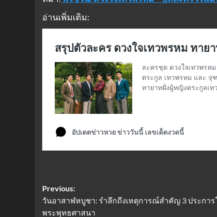
อ่านเพิ่มเติม:
Post
Previous:
วันอาสาฬหบูชา: รำลึกถึงเหตุการณ์สำคัญ 3 ประการ
navigation
พระพุทธศาสนา