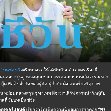
” บนช่อง 3
เตรียมลงจอให้ได้ฟินกันแล้ว
ละครเรื่องนี้
าคต่อจากรุ่นลูกของคุณชายปวรรุจและท่านหญิงวรรณรสา
ด ฟีลลิ่ง จำกัด ของผู้จัด-ผู้กำกับ คิง-สมจริง ศรีสุภาพ
็น หม่อมหลวงสรุจ จุฑาเทพ ที่จะมาเสิร์ฟความน่ารักคู่กับ
าสดิ์
รับบทเป็น ชีวัน
วิตเซอร์แลนด์
เรียกว่าจัดเต็มความฟินสมการรอคอย
“พร