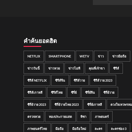
คำค้นยอดฮิต
NETFLIX
SMARTPHONE
WETV
ข่าว
ข่าวมือถือ
ข่าววันนี้
ข่าวหวย
ข่าวไอที
คุณพี่เจ้าขา
ซีรีส์
ซีรีส์ NETFLIX
ซีรีส์จีน
ซีรีส์วาย
ซีรีส์วาย 2023
ซีรีส์เกาหลี
ซีรีส์ไทย
ซีรี่ย์
ซีรี่ย์จีน
ซีรี่ย์วาย
ซีรี่ย์วาย 2023
ซีรี่ย์วายไทย 2023
ซีรี่ย์เกาหลี
ดวงใจเทวพรหม
ตรวจหวย
ทองประกายแสด
ทิชา
ภาพยนตร์
ภาพยนตร์ไทย
มือถือ
มือถือใหม่
ละคร
ละครช่อง 3