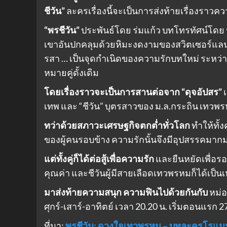
ชีวัน”
ละครเรื่องนี้จะเป็นการส่งท้ายเรื่องรา
“พรชีวัน”
ประพันธ์โดย ร่มแก้ว บทโทรทัศน์โดย 
เขาอันปกคลุมด้วยหิมะงดงามของสวิตเซอร์แล
รสา … เป็นจุดกำเนิดของความรักบทใหม่ ระหว่า
หมายคู่ดั้งเดิม
โดยเรื่องราวจะเป็นการสานต่อจาก “ดุจอัปสร”
เ
เทพ และ “ชีวัน” บุตรสาวของ ม.ล.กระถิน เทวพ
ทว่าด้วยสภาวะเศรษฐกิจตกต่ำทั่วโลก
ทำให้ทั้ง
ของผู้คนรอบข้าง ความรักนั้นจึงมีอุปสรรคมาก
แต่ทั้งคู่ก็ได้ต่อสู้เพื่อความรัก
และยืนหยัดเพื่อรอ
คุณค่า และชีวันผู้มีสายเลือดเทวพรหมก็ได้เป
มาส่งท้ายความสนุก ความฟินไปด้วยกันกับ
หม่อ
ศุกร์-เสาร์-อาทิตย์ เวลา 20.20 น. เริ่มตอนแรก 2
ที่มา:
พรชีวัน: ดวงใจเทวพรหม – บทละครโรแมน