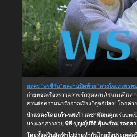
ละคร “พรชีวัน” ผลงานปิดท้าย “ดวงใจเทวพรหม
ถ่ายทอดเรื่องราวความรักสุดแสนโรแมนติก ภ
สานต่อความน่ารักจากเรื่อง “ดุจอัปสร” โดยค่าย กู๊
นำแสดงโดย เก้า-นพเก้า เดชาพัฒนคุณ
รับบทเป
นางเอกสาวสวย
พีพี-ปุญญ์ปรีดี คุ้มพร้อม รอดสว
โดยทั้งคู่บินลัดฟ้าไปถ่ายทำกันไกลถึงประเทศส