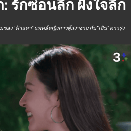
ก: รักซ่อนลึก ฝังใจลึก
ของ “ฟ้าลดา” แพทย์หญิงสาวผู้สง่างาม กับ “เอิน” ดาวรุ่ง