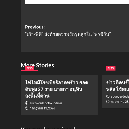
Post
Previous:
“เก้า-พีพี” ส่งท้ายความรักรุ่นลูกใน “พรชีวัน”
navigation
More Stories
ข่าว
ข่าว
ไฟไหม้โรงเบียร์ลาดพร้าว ยอด
ข่าวดีคนข
ดับพุ่ง 27 ราย นายกฯ อนุทิน
พลัส ใช้สแ
ลงพื้นที่ด่วน
sucoverdede
พฤษภาคม 28,
sucoverdedetox-admin
กรกฎาคม 13, 2026