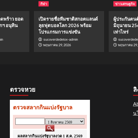
กีฬา
ข่าวเศรษฐกิจ
าดพร้าว ยอด
เปิดรายชื่อทีมชาติสกอตแลนด์
ผู้ประกันตนต้
กฯ อนุทิน
ลุยฟุตบอลโลก 2026 พร้อม
มิถุนายน 25
โปรแกรมการแข่งขัน
เท่าไหร่
in
sucoverdedetox-admin
sucoverdede
พฤษภาคม 29, 2026
พฤษภาคม 29,
ตรวจหวย
ลิ
Ab
นโ