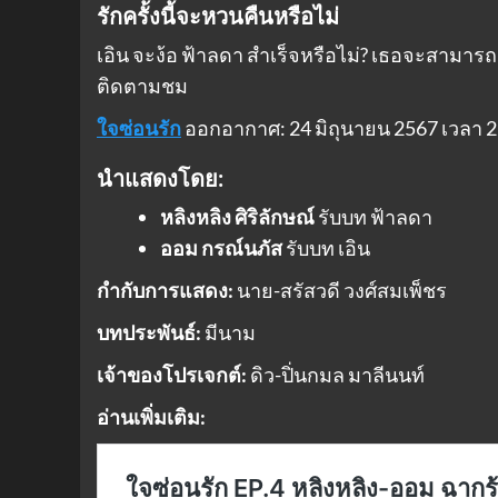
รักครั้งนี้จะหวนคืนหรือไม่
เอิน จะง้อ ฟ้าลดา สำเร็จหรือไม่? เธอจะสามารถ
ติดตามชม
ใจซ่อนรัก
ออกอากาศ: 24 มิถุนายน 2567 เวลา 22
นำแสดงโดย:
หลิงหลิง ศิริลักษณ์
รับบท ฟ้าลดา
ออม กรณ์นภัส
รับบท เอิน
กำกับการแสดง:
นาย-สรัสวดี วงศ์สมเพ็ชร
บทประพันธ์:
มีนาม
เจ้าของโปรเจกต์:
ดิว-ปิ่นกมล มาลีนนท์
อ่านเพิ่มเติม: