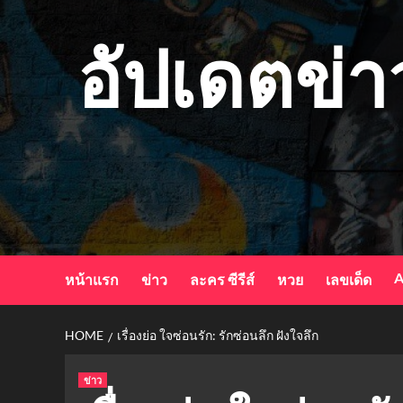
Skip
to
อัปเดตข่า
content
A
หน้าแรก
ข่าว
ละคร ซีรีส์
หวย
เลขเด็ด
HOME
เรื่องย่อ ใจซ่อนรัก: รักซ่อนลึก ฝังใจลึก
ข่าว