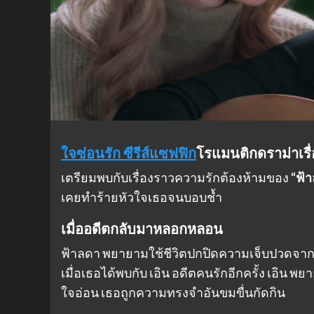
ใจซ่อนรัก ซีรีส์แซฟฟิก
โรแมนติกดราม่าเรื
เตรียมพบกับเรื่องราวความรักต้องห้ามของ
“ฟ้
เคยทำร้ายหัวใจเธอจนบอบช้ำ
เมื่ออดีตกลับมาหลอกหลอน
ฟ้าลดา พยายามใช้ชีวิตปกปิดความเจ็บปวดจา
เมื่อเธอได้พบกับ เอิน อดีตคนรักอีกครั้ง เอิ
ใจอ่อน เธอถูกความทรงจำอันขมขื่นกัดกิน