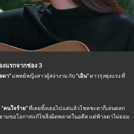
่องแรกจากช่อง 3
าลดา”
แพทย์หญิงสาวผู้สง่างาม กับ
“เอิน”
ดาวรุ่งพุ่งแรง ที่
ก
“คนใจร้าย”
ที่เคยทิ้งเธอไป แต่แล้วโชคชะตาก็เล่นตลก
น พยายามขอโอกาสแก้ไขสิ่งผิดพลาดในอดีต แต่ฟ้าลดาไม่ยอม