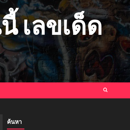
ี้ เลขเด็ด
ค้นหา