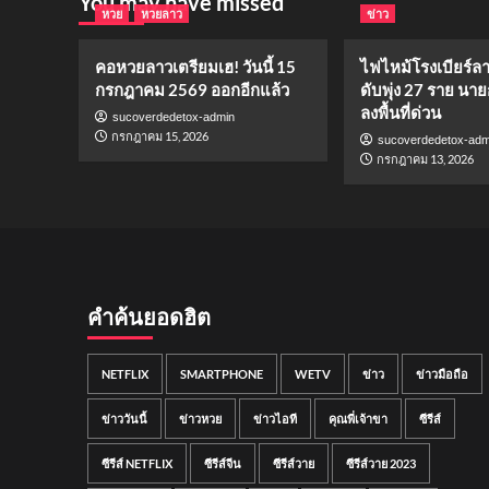
You may have missed
หวย
หวยลาว
ข่าว
คอหวยลาวเตรียมเฮ! วันนี้ 15
ไฟไหม้โรงเบียร์ล
กรกฎาคม 2569 ออกอีกแล้ว
ดับพุ่ง 27 ราย นาย
ลงพื้นที่ด่วน
sucoverdedetox-admin
กรกฎาคม 15, 2026
sucoverdedetox-adm
กรกฎาคม 13, 2026
คำค้นยอดฮิต
NETFLIX
SMARTPHONE
WETV
ข่าว
ข่าวมือถือ
ข่าววันนี้
ข่าวหวย
ข่าวไอที
คุณพี่เจ้าขา
ซีรีส์
ซีรีส์ NETFLIX
ซีรีส์จีน
ซีรีส์วาย
ซีรีส์วาย 2023