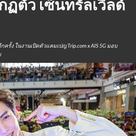
กฏตัว เซ็นทรัลเวิลด์
ทยอีกครั้ง ในงานเปิดตัวแคมเปญ Trip.com x AIS 5G มอบ
ย