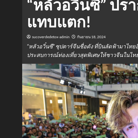
“หลัวอวิ๋นซี” ปรา
แทบแตก!
sucoverdedetox-admin
กันยายน 18, 2024
“หลัวอวิ๋นซี” ซุปตาร์จีนชื่อดัง ที่บินลัดฟ้ามาไ
ประสบการณ์ท่องเที่ยวสุดพิเศษให้ชาวจีนในไท