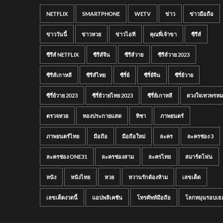
NETFLIX
SMARTPHONE
WETV
ข่าว
ข่าวมือถือ
ข่าววันนี้
ข่าวหวย
ข่าวไอที
คุณพี่เจ้าขา
ซีรีส์
ซีรีส์ NETFLIX
ซีรีส์จีน
ซีรีส์วาย
ซีรีส์วาย 2023
ซีรีส์เกาหลี
ซีรีส์ไทย
ซีรี่ย์
ซีรี่ย์จีน
ซีรี่ย์วาย
ซีรี่ย์วาย 2023
ซีรี่ย์วายไทย 2023
ซีรี่ย์เกาหลี
ดวงใจเทวพรหม
ตรวจหวย
ทองประกายแสด
ทิชา
ภาพยนตร์
ภาพยนตร์ไทย
มือถือ
มือถือใหม่
ละคร
ละครช่อง 3
ละครช่อง ONE31
ละครช่องสาม
ละครไทย
สมาร์ตโฟน
หนัง
หนังไทย
หวย
หวานรักต้องห้าม
เลขเด็ด
เลขเด็ดงวดนี้
แอปพลิเคชัน
โทรศัพท์มือถือ
โลกหมุนรอบเธ