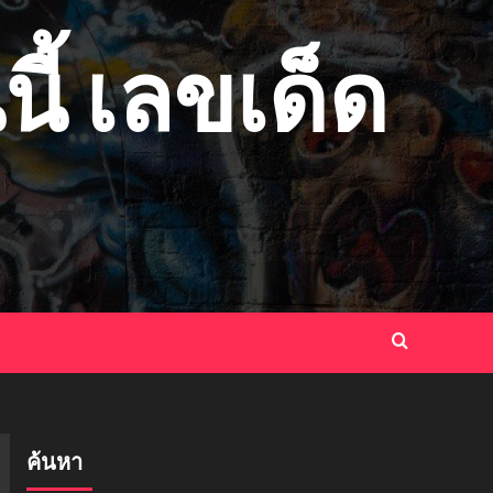
ี้ เลขเด็ด
ค้นหา