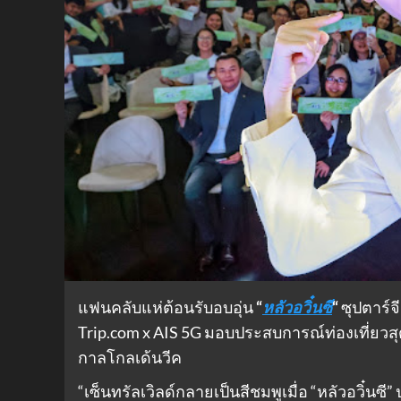
แฟนคลับแห่ต้อนรับอบอุ่น
“
หลัวอวิ๋นซี
“
ซุปตาร์จ
Trip.com x AIS 5G มอบประสบการณ์ท่องเที่ยวสุ
กาลโกลเด้นวีค
“เซ็นทรัลเวิลด์กลายเป็นสีชมพูเมื่อ “หลัวอวิ๋น