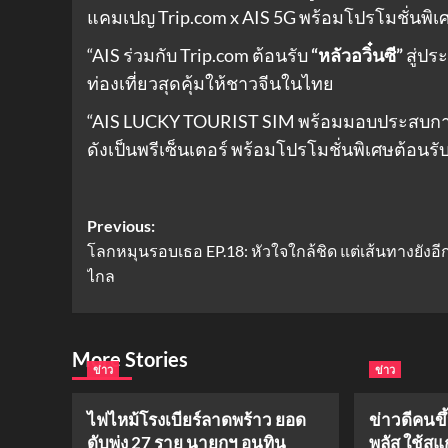
แคมเปญ Trip.com x AIS 5G พร้อมโปรโมชั่นพิเศ
“AIS ร่วมกับ Trip.com ต้อนรับ
“หลัวอวิ๋นซี”
สู่ป
ท่องเที่ยวสุดคุ้มให้ชาวจีนในไทย
“AIS LUCKY TOURIST SIM พร้อมมอบประสบการณ์ท่
ดังเป็นพรีเซ็นเตอร์ พร้อมโปรโมชั่นพิเศษต้อนร
Post
Previous:
โลกหมุนรอบเธอ EP.18: หัวใจใกล้ชิด แต่เส้นทางยังอ
navigation
ไกล
More Stories
ข่าว
ข่าว
ไฟไหม้โรงเบียร์ลาดพร้าว ยอด
ข่าวดีคนข
ดับพุ่ง 27 ราย นายกฯ อนุทิน
พลัส ใช้สแ