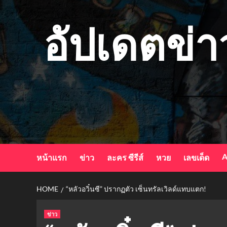
Skip
to
อัปเดตข่า
content
A
หน้าแรก
ข่าว
ละคร ซีรีส์
หวย
เลขเด็ด
HOME
“หลัวอวิ๋นซี” ปรากฏตัว เซ็นทรัลเวิลด์แทบแตก!
ข่าว