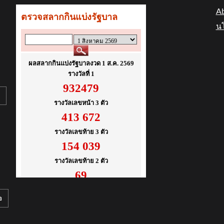
Ab
นโ
อ