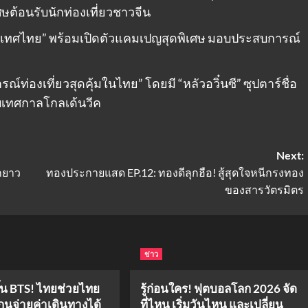
ษต้อนรับนักท่องเที่ยวชาวจีน
ระเทศไทย” พร้อมเปิดตัวแคมเปญสุดพิเศษ มอบประสบการณ์
องเที่ยวสุดคุ้มในไทย” โดยมี “หลัวอวิ๋นซี” ซุปตาร์ชื่อ
ับเทศกาลโกลเด้นวีค
Next:
ีกยาว
ทองประกายแสด EP.12: ทองดีลุกฮือ! สู้สุดใจหนีกรงทอง
ของสารวัตรมิตร
ข่าว
ึ้น BTS! ไทยช่วยไทย
รู้ก่อนใคร! ฟุตบอลโลก 2026 จัด
กนจ่ายค่าเดินทางได้
ที่ไหน เริ่มวันไหน และเปลี่ยน