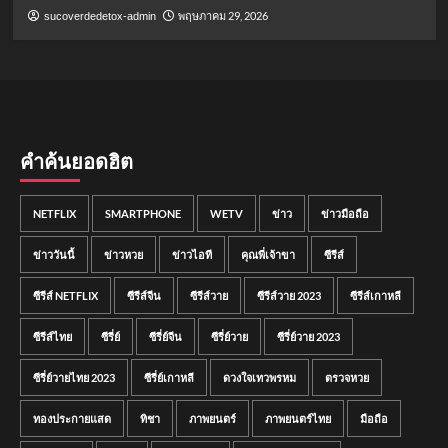
พฤษภาคม 29, 2026
sucoverdedetox-admin
คำค้นยอดฮิต
NETFLIX
SMARTPHONE
WETV
ข่าว
ข่าวมือถือ
ข่าววันนี้
ข่าวหวย
ข่าวไอที
คุณพี่เจ้าขา
ซีรีส์
ซีรีส์ NETFLIX
ซีรีส์จีน
ซีรีส์วาย
ซีรีส์วาย 2023
ซีรีส์เกาหลี
ซีรีส์ไทย
ซีรี่ย์
ซีรี่ย์จีน
ซีรี่ย์วาย
ซีรี่ย์วาย 2023
ซีรี่ย์วายไทย 2023
ซีรี่ย์เกาหลี
ดวงใจเทวพรหม
ตรวจหวย
ทองประกายแสด
ทิชา
ภาพยนตร์
ภาพยนตร์ไทย
มือถือ