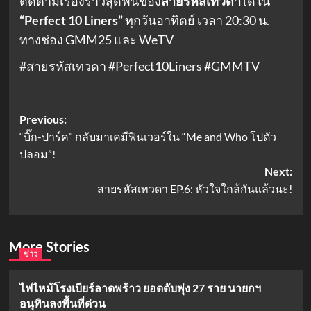
ติดตามเรื่องราวสุดฟินของ
สายรหัสเทวดา
ได้ใน
“Perfect 10 Liners”
ทุกวันอาทิตย์ เวลา 20:30 น.
ทางช่อง GMM25 และ WeTV
#สายรหัสเทวดา #Perfect10Liners #GMMTV
Post
Previous:
“บิ๊ก-ปาร์ค” กลับมาเคมีฟินเวอร์ใน “Me and Who โปตัว
navigation
ปลอม”!
Next:
สายรหัสเทวดา EP.6: หัวใจใกล้กันแล้วนะ!
More Stories
ข่าว
ไฟไหม้โรงเบียร์ลาดพร้าว ยอดดับพุ่ง 27 ราย นายกฯ
อนุทินลงพื้นที่ด่วน