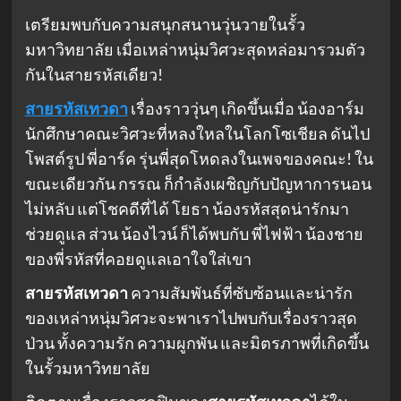
เตรียมพบกับความสนุกสนานวุ่นวายในรั้ว
มหาวิทยาลัย เมื่อเหล่าหนุ่มวิศวะสุดหล่อมารวมตัว
กันในสายรหัสเดียว!
สายรหัสเทวดา
เรื่องราววุ่นๆ เกิดขึ้นเมื่อ น้องอาร์ม
นักศึกษาคณะวิศวะที่หลงใหลในโลกโซเชียล ดันไป
โพสต์รูป พี่อาร์ค รุ่นพี่สุดโหดลงในเพจของคณะ! ใน
ขณะเดียวกัน กรรณ ก็กำลังเผชิญกับปัญหาการนอน
ไม่หลับ แต่โชคดีที่ได้ โยธา น้องรหัสสุดน่ารักมา
ช่วยดูแล ส่วน น้องไวน์ ก็ได้พบกับ พี่ไฟฟ้า น้องชาย
ของพี่รหัสที่คอยดูแลเอาใจใส่เขา
สายรหัสเทวดา
ความสัมพันธ์ที่ซับซ้อนและน่ารัก
ของเหล่าหนุ่มวิศวะจะพาเราไปพบกับเรื่องราวสุด
ป่วน ทั้งความรัก ความผูกพัน และมิตรภาพที่เกิดขึ้น
ในรั้วมหาวิทยาลัย