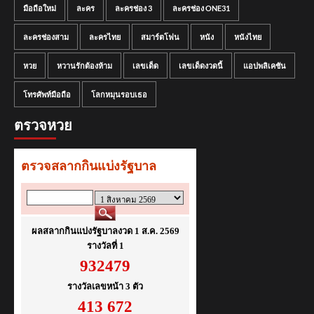
มือถือใหม่
ละคร
ละครช่อง 3
ละครช่อง ONE31
ละครช่องสาม
ละครไทย
สมาร์ตโฟน
หนัง
หนังไทย
หวย
หวานรักต้องห้าม
เลขเด็ด
เลขเด็ดงวดนี้
แอปพลิเคชัน
โทรศัพท์มือถือ
โลกหมุนรอบเธอ
ตรวจหวย