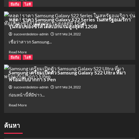
นำ
more
มือถือ
ไอที
เอา
about
Nokia
ดู
หลุด ! ราคา Samsung Galaxy S22 Series ในสหรัฐอเมริกา
X
ภาพจริง
รุ่นท๊อปของซีรีส์ได้สเปกแรมสูงสุดที่ 12GB
Series
OPPO
และ
Find
มกราคม 24, 2022
sucoverdedetox-admin
Tablet
X5
เชื่อว่าสาวก Samsung...
เข้า
Pro
มา
ที่มา
Read
Read More
วาง
พร้อม
more
มือถือ
ไอที
จำหน่าย
ด้าน
about
ใน
หลัง
หลุด
Samsung เตรียมเปิดตัว Samsung Galaxy S22 Ultra ที่มา
ไทย
เป็นก
!
พร้อมกับปากกา S Pen
อย่าง
ระจก
ราคา
เป็น
Samsung
มกราคม 24, 2022
sucoverdedetox-admin
ทางการ
Galaxy
ก่อนหน้านี้ที่มีข่าว...
S22
Series
Read
Read More
ใน
more
สหรัฐอเมริกา
about
รุ่น
Samsung
ค้นหา
ท๊อป
เตรียม
ของ
เปิด