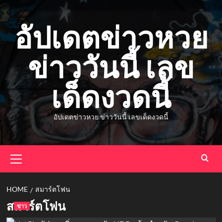
Skip
to
อัปเดตข่าวหวย
content
ข่าววันนี้ เลข
เด็ดงวดนี้
อัปเดตข่าวหวย ข่าววันนี้ เลขเด็ดงวดนี้
Primary
Menu
HOME
สมาร์ตโฟน
สมาร์ตโฟน
ข่าว