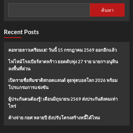
ซี
ตัว
รีส์
Samsung
ค้นหา
ได้
Galaxy
สเปก
S22
แรม
Ultra
สูงสุด
ที่มา
Recent Posts
ที่
พร้อม
12GB
กับ
ปากกา
คอหวยลาวเตรียมเฮ! วันนี้ 15 กรกฎาคม 2569 ออกอีกแล้ว
S
Pen
ไฟไหม้โรงเบียร์ลาดพร้าว ยอดดับพุ่ง 27 ราย นายกฯ อนุทิน
ลงพื้นที่ด่วน
เปิดรายชื่อทีมชาติสกอตแลนด์ ลุยฟุตบอลโลก 2026 พร้อม
โปรแกรมการแข่งขัน
ผู้ประกันตนต้องรู้! เดือนมิถุนายน 2569 ส่งประกันสังคมเท่า
ไหร่
ค้างจ่าย กยศ หลายปี ยังปรับโครงสร้างหนี้ได้ไหม