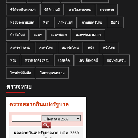
ซีรี่ย์วายไทย 2023
ซีรี่ย์เกาหลี
ดวงใจเทวพรหม
ตรวจหวย
ทองประกายแสด
ทิชา
ภาพยนตร์
ภาพยนตร์ไทย
มือถือ
มือถือใหม่
ละคร
ละครช่อง 3
ละครช่อง ONE31
ละครช่องสาม
ละครไทย
สมาร์ตโฟน
หนัง
หนังไทย
หวย
หวานรักต้องห้าม
เลขเด็ด
เลขเด็ดงวดนี้
แอปพลิเคชัน
โทรศัพท์มือถือ
โลกหมุนรอบเธอ
ตรวจหวย