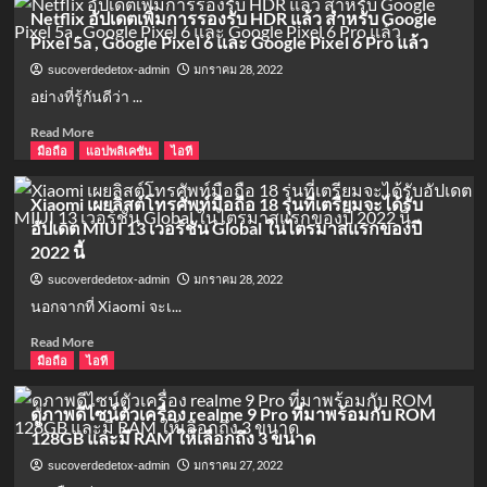
Netflix อัปเดตเพิ่มการรองรับ HDR แล้ว สำหรับ Google
Pixel 5a , Google Pixel 6 และ Google Pixel 6 Pro แล้ว
มกราคม 28, 2022
sucoverdedetox-admin
อย่างที่รู้กันดีว่า ...
Read
Read More
more
มือถือ
แอปพลิเคชัน
ไอที
about
Netflix
Xiaomi เผยลิสต์โทรศัพท์มือถือ 18 รุ่นที่เตรียมจะได้รับ
อัปเดต
อัปเดต MIUI 13 เวอร์ชัน Global ในไตรมาสแรกของปี
เพิ่ม
2022 นี้
การ
รองรับ
มกราคม 28, 2022
sucoverdedetox-admin
HDR
นอกจากที่ Xiaomi จะเ...
แล้ว
สำหรับ
Read
Read More
Google
more
มือถือ
ไอที
Pixel
about
5a
Xiaomi
ดูภาพดีไซน์ตัวเครื่อง realme 9 Pro ที่มาพร้อมกับ ROM
,
เผ
128GB และมี RAM ให้เลือกถึง 3 ขนาด
Google
ยลิสต์
Pixel
โทรศัพท์
มกราคม 27, 2022
sucoverdedetox-admin
6
มือ