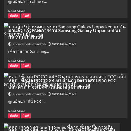
ดูเหมือนว่า realme ก...
และ
ถือ
Google
18
Read
Read More
Pixel
รุ่น
more
มือถือ
ไอที
6
ที่
about
Pro
เตรียม
ดู
มาแล้ว ! กำหนดการงาน Samsung Galaxy Unpacked พบ
แล้ว
จะ
ภาพ
กัน 9 กุมภาพันธ์นี้
ได้
ดีไซน์
รับ
ตัว
มกราคม 26, 2022
sucoverdedetox-admin
อัปเดต
เครื่อง
เชื่อว่าสาวก Samsung...
MIUI
realme
13
9
Read
Read More
เวอร์ชัน
Pro
more
มือถือ
ไอที
Global
ที่มา
about
ใน
พร้อม
มา
หลุด ! ข้อมูล POCO X4 5G ผ่านการตรวจสอบจาก FCC
ไตรมาส
กับ
แล้ว
แล้ว คาดว่าจะเปิดตัวในเดือนกุมภาพันธ์นี้
แรก
ROM
!
ของ
128GB
กำหนดการ
มกราคม 26, 2022
sucoverdedetox-admin
ปี
และ
งาน
ดูเหมือนว่าปีนี้ POC...
2022
มี
Samsung
นี้
RAM
Galaxy
Read
Read More
ให้
Unpacked
more
มือถือ
ไอที
เลือก
พบ
about
ถึง
กัน
หลุด
หลุด ! ราคา iPhone 14 Series ที่อาจเพิ่มสูงขึ้นกว่าเดิม