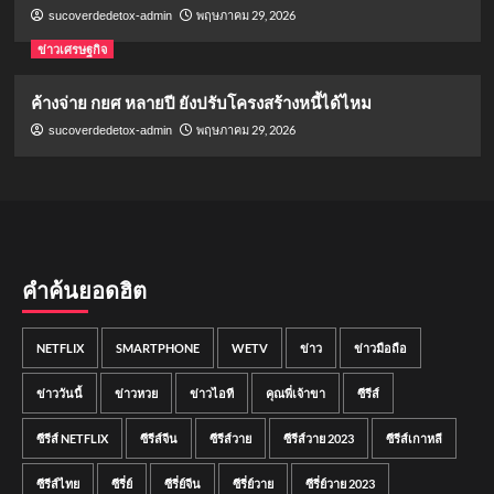
พฤษภาคม 29, 2026
sucoverdedetox-admin
ข่าวเศรษฐกิจ
ค้างจ่าย กยศ หลายปี ยังปรับโครงสร้างหนี้ได้ไหม
พฤษภาคม 29, 2026
sucoverdedetox-admin
คำค้นยอดฮิต
NETFLIX
SMARTPHONE
WETV
ข่าว
ข่าวมือถือ
ข่าววันนี้
ข่าวหวย
ข่าวไอที
คุณพี่เจ้าขา
ซีรีส์
ซีรีส์ NETFLIX
ซีรีส์จีน
ซีรีส์วาย
ซีรีส์วาย 2023
ซีรีส์เกาหลี
ซีรีส์ไทย
ซีรี่ย์
ซีรี่ย์จีน
ซีรี่ย์วาย
ซีรี่ย์วาย 2023