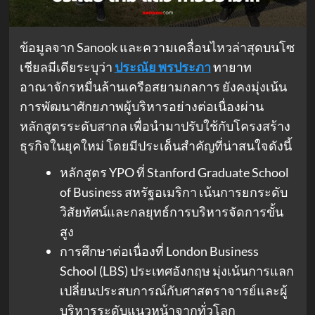
ข้อมูลจาก Sanook และความเคลื่อนไหวล่าสุดบนโซ
เชียลมีเดียระบุว่า
ประณัย พรประภา
ทายาท
อาณาจักรหมื่นล้านเครือสยามกลการ ยังคงมุ่งเน้น
การพัฒนาศักยภาพผู้บริหารอย่างต่อเนื่องผ่าน
หลักสูตรระดับสากล เพื่อนำมาปรับใช้กับโครงสร้าง
ธุรกิจในยุคใหม่ โดยมีประเด็นสำคัญที่น่าสนใจดังนี้
หลักสูตร YPO ที่ Stanford Graduate School
of Business สหรัฐอเมริกา เน้นการยกระดับ
วิสัยทัศน์และกลยุทธ์การบริหารจัดการขั้น
สูง
การศึกษาต่อเนื่องที่ London Business
School (LBS) ประเทศอังกฤษ มุ่งเน้นการแลก
เปลี่ยนประสบการณ์กับศาสตราจารย์และผู้
บริหารระดับแนวหน้าจากทั่วโลก