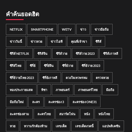
คำค้นยอดฮิต
NETFLIX
SMARTPHONE
WETV
ข่าว
ข่าวมือถือ
ข่าววันนี้
ข่าวหวย
ข่าวไอที
คุณพี่เจ้าขา
ซีรีส์
ซีรีส์ NETFLIX
ซีรีส์จีน
ซีรีส์วาย
ซีรีส์วาย 2023
ซีรีส์เกาหลี
ซีรีส์ไทย
ซีรี่ย์
ซีรี่ย์จีน
ซีรี่ย์วาย
ซีรี่ย์วาย 2023
ซีรี่ย์วายไทย 2023
ซีรี่ย์เกาหลี
ดวงใจเทวพรหม
ตรวจหวย
ทองประกายแสด
ทิชา
ภาพยนตร์
ภาพยนตร์ไทย
มือถือ
มือถือใหม่
ละคร
ละครช่อง 3
ละครช่อง ONE31
ละครช่องสาม
ละครไทย
สมาร์ตโฟน
หนัง
หนังไทย
หวย
หวานรักต้องห้าม
เลขเด็ด
เลขเด็ดงวดนี้
แอปพลิเคชัน