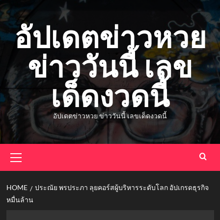
Skip
to
อัปเดตข่าวหวย
content
ข่าววันนี้ เลข
เด็ดงวดนี้
อัปเดตข่าวหวย ข่าววันนี้ เลขเด็ดงวดนี้
Primary
Menu
HOME
ประณัย พรประภา ลุยคอร์สผู้บริหารระดับโลก อัปเกรดธุรกิจ
หมื่นล้าน