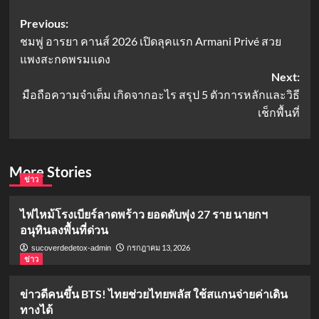
Post
Previous:
ชมพู่ อารยา คานส์ 2026 เปิดลุคแรก Armani Privé สวย
navigation
แพงสะกดพรมแดง
Next:
มือถือความจำเต็ม เกิดจากอะไร สรุป 5 ตัวการหลักและวิธี
เช็กพื้นที่
More Stories
ข่าว
ไฟไหม้โรงเบียร์ลาดพร้าว ยอดดับพุ่ง 27 ราย นายกฯ
อนุทินลงพื้นที่ด่วน
กรกฎาคม 13, 2026
sucoverdedetox-admin
ข่าว
ข่าวดีคนขึ้น BTS! ไทยช่วยไทยพลัส ใช้สแกนจ่ายค่าเดิน
ทางได้