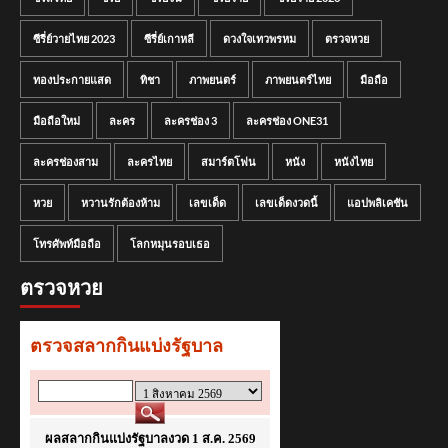
ซีรี่ย์วายไทย 2023
ซีรี่ย์เกาหลี
ดวงใจเทวพรหม
ตรวจหวย
ทองประกายแสด
ทิชา
ภาพยนตร์
ภาพยนตร์ไทย
มือถือ
มือถือใหม่
ละคร
ละครช่อง 3
ละครช่อง ONE31
ละครช่องสาม
ละครไทย
สมาร์ตโฟน
หนัง
หนังไทย
หวย
หวานรักต้องห้าม
เลขเด็ด
เลขเด็ดงวดนี้
แอปพลิเคชัน
โทรศัพท์มือถือ
โลกหมุนรอบเธอ
ตรวจหวย