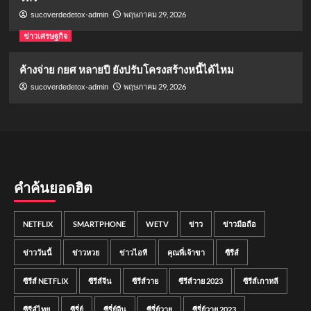
พฤษภาคม 29, 2026
sucoverdedetox-admin
ข่าวเศรษฐกิจ
ค้างจ่าย กยศ หลายปี ยังปรับโครงสร้างหนี้ได้ไหม
พฤษภาคม 29, 2026
sucoverdedetox-admin
คำค้นยอดฮิต
NETFLIX
SMARTPHONE
WETV
ข่าว
ข่าวมือถือ
ข่าววันนี้
ข่าวหวย
ข่าวไอที
คุณพี่เจ้าขา
ซีรีส์
ซีรีส์ NETFLIX
ซีรีส์จีน
ซีรีส์วาย
ซีรีส์วาย 2023
ซีรีส์เกาหลี
ซีรีส์ไทย
ซีรี่ย์
ซีรี่ย์จีน
ซีรี่ย์วาย
ซีรี่ย์วาย 2023