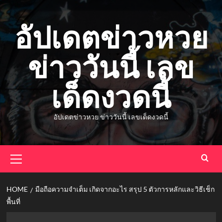
Skip
to
อัปเดตข่าวหวย
content
ข่าววันนี้ เลข
เด็ดงวดนี้
อัปเดตข่าวหวย ข่าววันนี้ เลขเด็ดงวดนี้
Primary
Menu
HOME
มือถือความจำเต็ม เกิดจากอะไร สรุป 5 ตัวการหลักและวิธีเช็ก
พื้นที่