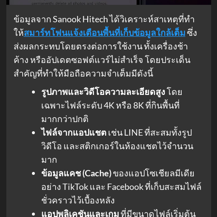
ข้อมูลจาก Sanook Hitech ได้วิเคราะห์สาเหตุที่ทำ
ให้
สมาร์ทโฟนแจ้งเตือนพื้นที่เก็บข้อมูลใกล้เต็ม
ซึ่ง
ส่งผลกระทบโดยตรงต่อการใช้งาน ทั้งเครื่องช้า
ค้าง หรืออัปเดตซอฟต์แวร์ไม่สำเร็จ โดยประเด็น
สำคัญที่ทำให้มือถือความจำเต็มมีดังนี้
รูปภาพและวิดีโอความละเอียดสูง
โดย
เฉพาะไฟล์ระดับ 4K หรือ 8K ที่กินพื้นที่
มากกว่าปกติ
ไฟล์จากแอปแชต
เช่น LINE ที่สะสมทั้งรูป
วิดีโอ และสติกเกอร์ในห้องแชตไว้จำนวน
มาก
ข้อมูลแคช (Cache)
ของแอปโซเชียลมีเดีย
อย่าง TikTok และ Facebook ที่เก็บสะสมไฟล์
ชั่วคราวไว้เบื้องหลัง
แอปพลิเคชันและเกม
ที่มีขนาดไฟล์เริ่มต้น