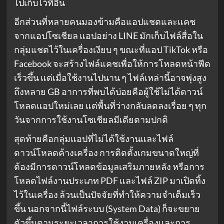
ไปเก็บไว้ที่อื่น
อีกส่วนที่หลายคนมองข้ามคือแอปแชตและแคช
จากแอปโซเชียล แอปอย่าง LINE มักเก็บไฟล์สื่อใน
กลุ่มแชตไว้ในเครื่องเงียบ ๆ ขณะที่แอป TikTok หรือ
Facebook จะสร้างไฟล์แคชเพื่อให้การโหลดหน้าฟีด
เร็วขึ้น แต่เมื่อใช้งานไปนาน ๆ ไฟล์เหล่านี้อาจพุ่งสูง
ถึงหลาย GB อาการที่พบได้บ่อยคือผู้ใช้ไม่ได้ดาวน์
โหลดแอปใหม่เลย แต่พื้นที่ว่างกลับลดลงเรื่อย ๆ ทุก
วันจากการใช้งานโซเชียลมีเดียตามปกติ
สุดท้ายคือกลุ่มแอปที่ไม่ได้ใช้งานและไฟล์
ดาวน์โหลดค้างเครื่อง การติดตั้งเกมขนาดใหญ่ที่
ต้องมีการดาวน์โหลดข้อมูลเสริมภายหลัง หรือการ
โหลดไฟล์งานประเภท PDF และไฟล์ ZIP มาเปิดทิ้ง
ไว้ในเครื่อง ล้วนเป็นปัจจัยที่ทำให้ความจำเต็มเร็ว
ขึ้น นอกจากนี้ไฟล์ระบบ (System Data) ก็จะขยาย
ตัวขึ้นตามระยะเวลาการใช้งานเครื่องและการ