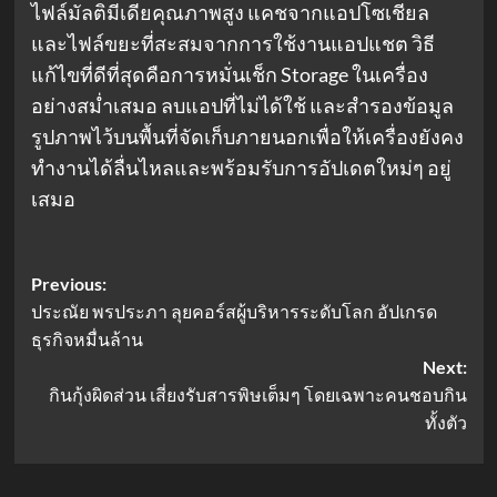
ไฟล์มัลติมีเดียคุณภาพสูง แคชจากแอปโซเชียล
และไฟล์ขยะที่สะสมจากการใช้งานแอปแชต วิธี
แก้ไขที่ดีที่สุดคือการหมั่นเช็ก Storage ในเครื่อง
อย่างสม่ำเสมอ ลบแอปที่ไม่ได้ใช้ และสำรองข้อมูล
รูปภาพไว้บนพื้นที่จัดเก็บภายนอกเพื่อให้เครื่องยังคง
ทำงานได้ลื่นไหลและพร้อมรับการอัปเดตใหม่ๆ อยู่
เสมอ
Post
Previous:
ประณัย พรประภา ลุยคอร์สผู้บริหารระดับโลก อัปเกรด
navigation
ธุรกิจหมื่นล้าน
Next:
กินกุ้งผิดส่วน เสี่ยงรับสารพิษเต็มๆ โดยเฉพาะคนชอบกิน
ทั้งตัว